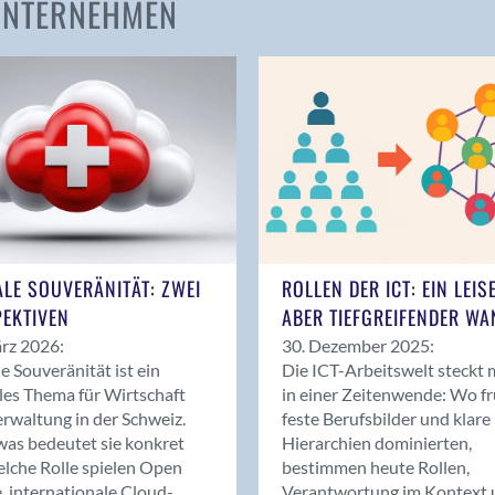
 UNTERNEHMEN
Amden
Andelfingen
Anwil
Appenzell
Au SG
Baar
Baden
Balsthal
Balzers
ALE SOUVERÄNITÄT: ZWEI
ROLLEN DER ICT: EIN LEIS
Basel
EKTIVEN
ABER TIEFGREIFENDER WA
Bassersdorf
rz 2026:
30. Dezember 2025:
Belp
le Souveränität ist ein
Die ICT-Arbeitswelt steckt 
Bendern
les Thema für Wirtschaft
in einer Zeitenwende: Wo f
Benken (SG)
rwaltung in der Schweiz.
feste Berufsbilder und klare
as bedeutet sie konkret
Hierarchien dominierten,
Bergdietikon
lche Rolle spielen Open
bestimmen heute Rollen,
Berlin
, internationale Cloud-
Verantwortung im Kontext 