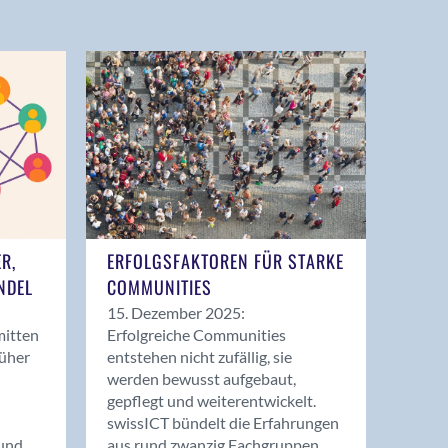
ER,
ERFOLGSFAKTOREN FÜR STARKE
NDEL
COMMUNITIES
15. Dezember 2025:
mitten
Erfolgreiche Communities
rüher
entstehen nicht zufällig, sie
werden bewusst aufgebaut,
gepflegt und weiterentwickelt.
swissICT bündelt die Erfahrungen
und
aus rund zwanzig Fachgruppen.