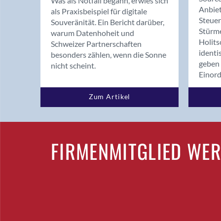
Was als Notfall begann, erwies sich
Anbiet
als Praxisbeispiel für digitale
Steue
Souveränität. Ein Bericht darüber,
Stürm
warum Datenhoheit und
Holits
Schweizer Partnerschaften
identi
besonders zählen, wenn die Sonne
geben 
nicht scheint.
Einor
Zum Artikel
FIRMENMITGLIED WE