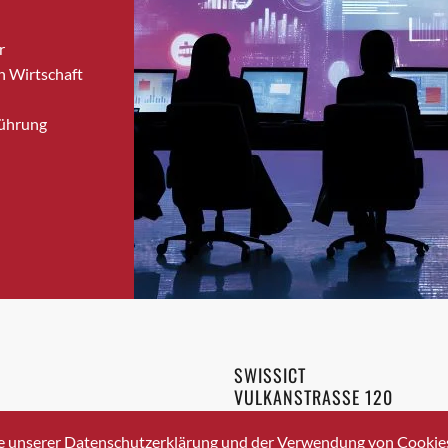
Brugg
r
Brugg AG
n Wirtschaft
Brütten
Bubendorf
Führung
Bubikon
Buchs (SG)
Burgdorf
Bäretswil
Bülach
Cazis
Cham
Chur
Crissier
SWISSICT
Davos Platz
VULKANSTRASSE 120
Davos Platz 1
8048 ZURICH
3 336 40 20
Dierikon
e unserer Datenschutzerklärung und der Verwendung von Cookies 