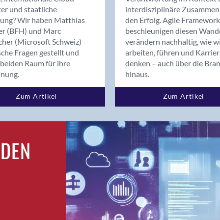
Bern
er und staatliche
interdisziplinäre Zusammen
Bern - Liebefeld
rung? Wir haben Matthias
den Erfolg. Agile Framework
er (BFH) und Marc
beschleunigen diesen Wand
Bern 15
cher (Microsoft Schweiz)
verändern nachhaltig, wie w
Bern 22
sche Fragen gestellt und
arbeiten, führen und Karrie
Bern 65
beiden Raum für ihre
denken – auch über die Bra
Bern 9
dnung.
hinaus.
Bern-Zollikofen
Zum Artikel
Zum Artikel
Biel/Bienne
Binningen
Bolligen
Bonaduz
RDEN
Bonstetten
Bottighofen
Bremgarten bei Bern
Brig
Brig-Glis
Bronschhofen