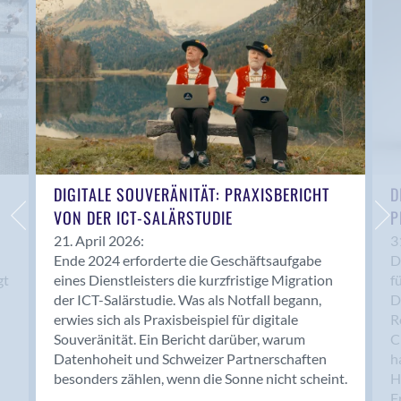
Anwil
Appenzell
Au SG
Baar
Baden
Balsthal
Balzers
Basel
DIGITALE SOUVERÄNITÄT: PRAXISBERICHT
D
VON DER ICT-SALÄRSTUDIE
P
Bassersdorf
Belp
21. April 2026:
3
Ende 2024 erforderte die Geschäftsaufgabe
D
Bendern
gt
eines Dienstleisters die kurzfristige Migration
f
Benken (SG)
der ICT-Salärstudie. Was als Notfall begann,
D
Bergdietikon
erwies sich als Praxisbeispiel für digitale
R
Berlin
Souveränität. Ein Bericht darüber, warum
C
Datenhoheit und Schweizer Partnerschaften
h
Bern
besonders zählen, wenn die Sonne nicht scheint.
H
Bern - Liebefeld
F