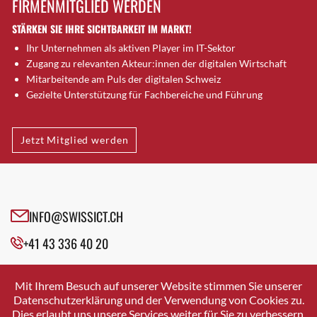
FIRMENMITGLIED WERDEN
Brütten
STÄRKEN SIE IHRE SICHTBARKEIT IM MARKT!
Bubendorf
Ihr Unternehmen als aktiven Player im IT-Sektor
Bubikon
Zugang zu relevanten Akteur:innen der digitalen Wirtschaft
Buchs (SG)
Mitarbeitende am Puls der digitalen Schweiz
Burgdorf
Gezielte Unterstützung für Fachbereiche und Führung
Bäretswil
Bülach
Jetzt Mitglied werden
Cazis
Cham
Chur
Crissier
INFO@SWISSICT.CH
Davos Platz
+41 43 336 40 20
Davos Platz 1
Dierikon
SWISSICT
VULKANSTRASSE 120
Dietikon
Mit Ihrem Besuch auf unserer Website stimmen Sie unserer
8048 ZURICH
Datenschutzerklärung und der Verwendung von Cookies zu.
Dietlikon
Dies erlaubt uns unsere Services weiter für Sie zu verbessern.