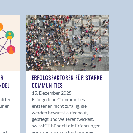
ER,
ERFOLGSFAKTOREN FÜR STARKE
NDEL
COMMUNITIES
15. Dezember 2025:
mitten
Erfolgreiche Communities
rüher
entstehen nicht zufällig, sie
werden bewusst aufgebaut,
gepflegt und weiterentwickelt.
swissICT bündelt die Erfahrungen
und
aus rund zwanzig Fachgruppen.