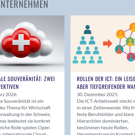
 UNTERNEHMEN
Amden
Andelfingen
Anwil
Appenzell
Au SG
Baar
Baden
Balsthal
Balzers
ALE SOUVERÄNITÄT: ZWEI
ROLLEN DER ICT: EIN LEIS
Basel
EKTIVEN
ABER TIEFGREIFENDER WA
Bassersdorf
rz 2026:
30. Dezember 2025:
Belp
le Souveränität ist ein
Die ICT-Arbeitswelt steckt 
Bendern
les Thema für Wirtschaft
in einer Zeitenwende: Wo f
Benken (SG)
rwaltung in der Schweiz.
feste Berufsbilder und klare
as bedeutet sie konkret
Hierarchien dominierten,
Bergdietikon
lche Rolle spielen Open
bestimmen heute Rollen,
Berlin
, internationale Cloud-
Verantwortung im Kontext 