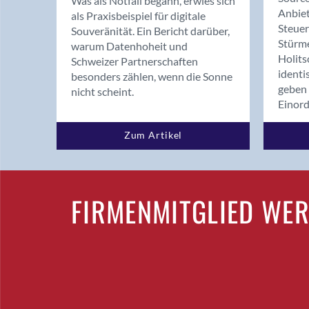
Was als Notfall begann, erwies sich
Anbiet
als Praxisbeispiel für digitale
Steue
Souveränität. Ein Bericht darüber,
Stürm
warum Datenhoheit und
Holits
Schweizer Partnerschaften
identi
besonders zählen, wenn die Sonne
geben 
nicht scheint.
Einor
Zum Artikel
FIRMENMITGLIED WE