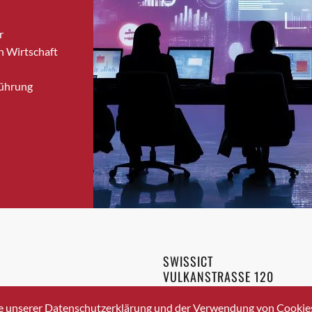
Bronschhofen
r
Brugg
n Wirtschaft
Brugg AG
Brütten
Führung
Bubendorf
Bubikon
Buchs (SG)
Burgdorf
Bäretswil
Bülach
Cazis
Cham
Chur
SWISSICT
Crissier
VULKANSTRASSE 120
Davos Platz
8048 ZURICH
3 336 40 20
Davos Platz 1
e unserer Datenschutzerklärung und der Verwendung von Cookies 