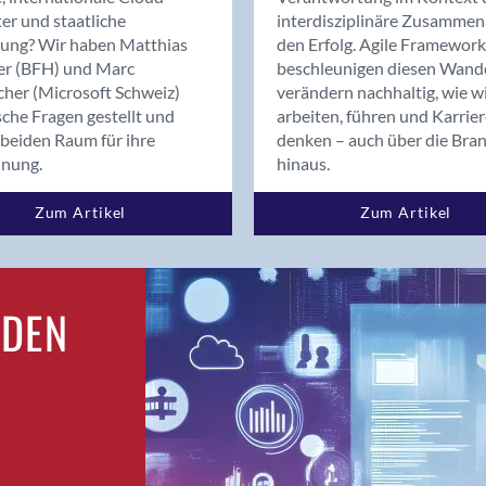
Bern
er und staatliche
interdisziplinäre Zusammen
Bern - Liebefeld
rung? Wir haben Matthias
den Erfolg. Agile Framework
er (BFH) und Marc
beschleunigen diesen Wand
Bern 15
cher (Microsoft Schweiz)
verändern nachhaltig, wie w
Bern 22
sche Fragen gestellt und
arbeiten, führen und Karrie
Bern 65
beiden Raum für ihre
denken – auch über die Bra
Bern 9
dnung.
hinaus.
Bern-Zollikofen
Zum Artikel
Zum Artikel
Biel/Bienne
Binningen
Birsfelden
Bolligen
RDEN
Bonaduz
Bonstetten
Bottighofen
Bremgarten bei Bern
Brig
Brig-Glis