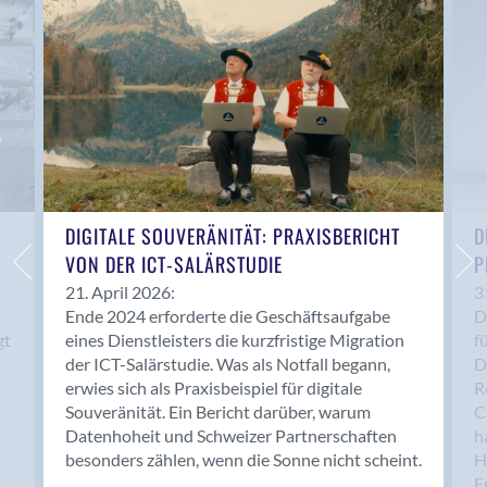
Anwil
Appenzell
Au SG
Baar
Baden
Balsthal
Balzers
Basel
DIGITALE SOUVERÄNITÄT: PRAXISBERICHT
D
VON DER ICT-SALÄRSTUDIE
P
Bassersdorf
Belp
21. April 2026:
3
Ende 2024 erforderte die Geschäftsaufgabe
D
Bendern
gt
eines Dienstleisters die kurzfristige Migration
f
Benken (SG)
der ICT-Salärstudie. Was als Notfall begann,
D
Bergdietikon
erwies sich als Praxisbeispiel für digitale
R
Berlin
Souveränität. Ein Bericht darüber, warum
C
Datenhoheit und Schweizer Partnerschaften
h
Bern
besonders zählen, wenn die Sonne nicht scheint.
H
Bern - Liebefeld
F