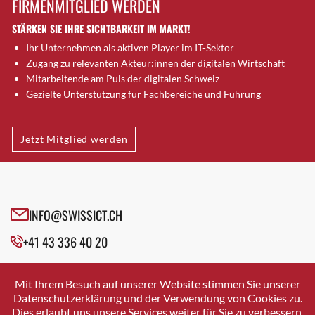
FIRMENMITGLIED WERDEN
Brugg AG
STÄRKEN SIE IHRE SICHTBARKEIT IM MARKT!
Brütten
Ihr Unternehmen als aktiven Player im IT-Sektor
Bubendorf
Zugang zu relevanten Akteur:innen der digitalen Wirtschaft
Bubikon
Mitarbeitende am Puls der digitalen Schweiz
Buchs (SG)
Gezielte Unterstützung für Fachbereiche und Führung
Burgdorf
Bäretswil
Jetzt Mitglied werden
Bülach
Cazis
Cham
Chur
INFO@SWISSICT.CH
Crissier
+41 43 336 40 20
Davos Platz
Davos Platz 1
SWISSICT
VULKANSTRASSE 120
Dierikon
Mit Ihrem Besuch auf unserer Website stimmen Sie unserer
8048 ZURICH
Datenschutzerklärung und der Verwendung von Cookies zu.
Dietikon
Dies erlaubt uns unsere Services weiter für Sie zu verbessern.