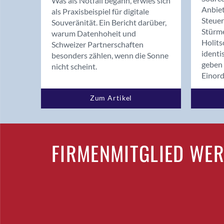
Was als Notfall begann, erwies sich
Anbiet
als Praxisbeispiel für digitale
Steue
Souveränität. Ein Bericht darüber,
Stürm
warum Datenhoheit und
Holits
Schweizer Partnerschaften
identi
besonders zählen, wenn die Sonne
geben 
nicht scheint.
Einor
Zum Artikel
FIRMENMITGLIED WE