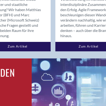
Bern
er und staatliche
interdisziplinäre Zusammen
Bern - Liebefeld
rung? Wir haben Matthias
den Erfolg. Agile Framework
er (BFH) und Marc
beschleunigen diesen Wand
Bern 15
cher (Microsoft Schweiz)
verändern nachhaltig, wie w
Bern 22
sche Fragen gestellt und
arbeiten, führen und Karrie
Bern 65
beiden Raum für ihre
denken – auch über die Bra
Bern 9
dnung.
hinaus.
Bern-Zollikofen
Zum Artikel
Zum Artikel
Biel/Bienne
Binningen
Birsfelden
Bolligen
RDEN
Bonaduz
Bonstetten
Bottighofen
Bremgarten bei Bern
Brig
Brig-Glis