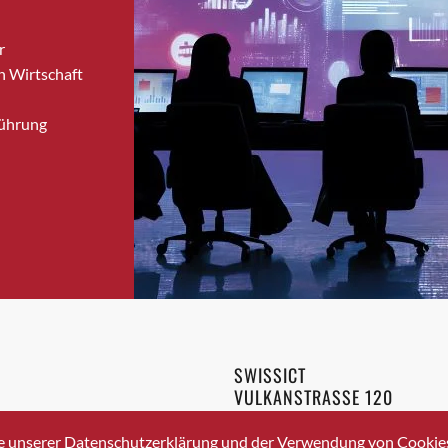
Bronschhofen
r
Brugg
n Wirtschaft
Brugg AG
Brütten
Führung
Bubendorf
Bubikon
Buchs (SG)
Burgdorf
Bäretswil
Bülach
Cazis
Cham
Chur
SWISSICT
Crissier
VULKANSTRASSE 120
Davos Platz
8048 ZURICH
3 336 40 20
Davos Platz 1
e unserer Datenschutzerklärung und der Verwendung von Cookies 