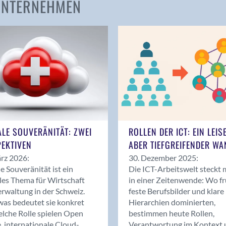
 UNTERNEHMEN
Amden
Andelfingen
Anwil
Appenzell
Au SG
Baar
Baden
Balsthal
Balzers
ALE SOUVERÄNITÄT: ZWEI
ROLLEN DER ICT: EIN LEIS
Basel
EKTIVEN
ABER TIEFGREIFENDER WA
Bassersdorf
rz 2026:
30. Dezember 2025:
Belp
le Souveränität ist ein
Die ICT-Arbeitswelt steckt 
Bendern
les Thema für Wirtschaft
in einer Zeitenwende: Wo f
Benken (SG)
rwaltung in der Schweiz.
feste Berufsbilder und klare
as bedeutet sie konkret
Hierarchien dominierten,
Bergdietikon
lche Rolle spielen Open
bestimmen heute Rollen,
Berlin
, internationale Cloud-
Verantwortung im Kontext 