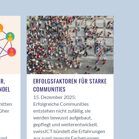
ER,
ERFOLGSFAKTOREN FÜR STARKE
NDEL
COMMUNITIES
15. Dezember 2025:
mitten
Erfolgreiche Communities
rüher
entstehen nicht zufällig, sie
werden bewusst aufgebaut,
gepflegt und weiterentwickelt.
swissICT bündelt die Erfahrungen
und
aus rund zwanzig Fachgruppen.