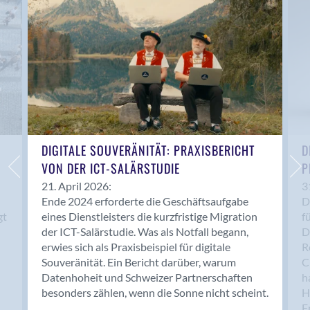
Anwil
Appenzell
Au SG
Baar
Baden
Balsthal
Balzers
Basel
DIGITALE SOUVERÄNITÄT: PRAXISBERICHT
D
VON DER ICT-SALÄRSTUDIE
P
Bassersdorf
Belp
21. April 2026:
3
Ende 2024 erforderte die Geschäftsaufgabe
D
Bendern
gt
eines Dienstleisters die kurzfristige Migration
f
Benken (SG)
der ICT-Salärstudie. Was als Notfall begann,
D
Bergdietikon
erwies sich als Praxisbeispiel für digitale
R
Berlin
Souveränität. Ein Bericht darüber, warum
C
Datenhoheit und Schweizer Partnerschaften
h
Bern
besonders zählen, wenn die Sonne nicht scheint.
H
Bern - Liebefeld
F