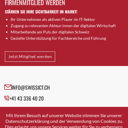
FIRMENMITGLIED WERDEN
Brütten
STÄRKEN SIE IHRE SICHTBARKEIT IM MARKT!
Bubendorf
Ihr Unternehmen als aktiven Player im IT-Sektor
Bubikon
Zugang zu relevanten Akteur:innen der digitalen Wirtschaft
Buchs (SG)
Mitarbeitende am Puls der digitalen Schweiz
Burgdorf
Gezielte Unterstützung für Fachbereiche und Führung
Bäretswil
Bülach
Jetzt Mitglied werden
Cazis
Cham
Chur
Crissier
INFO@SWISSICT.CH
Davos Platz
+41 43 336 40 20
Davos Platz 1
Dierikon
SWISSICT
VULKANSTRASSE 120
Dietikon
Mit Ihrem Besuch auf unserer Website stimmen Sie unserer
8048 ZURICH
Datenschutzerklärung und der Verwendung von Cookies zu.
Dietlikon
Dies erlaubt uns unsere Services weiter für Sie zu verbessern.