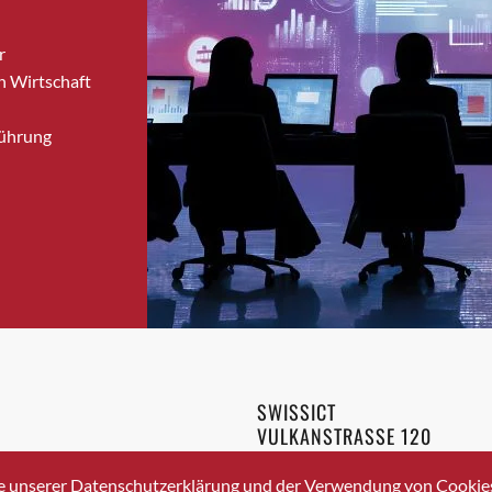
Brugg
r
Brugg AG
n Wirtschaft
Brütten
Bubendorf
Führung
Bubikon
Buchs (SG)
Burgdorf
Bäretswil
Bülach
Cazis
Cham
Chur
Crissier
SWISSICT
Davos Platz
VULKANSTRASSE 120
Davos Platz 1
8048 ZURICH
3 336 40 20
Dierikon
e unserer Datenschutzerklärung und der Verwendung von Cookies 