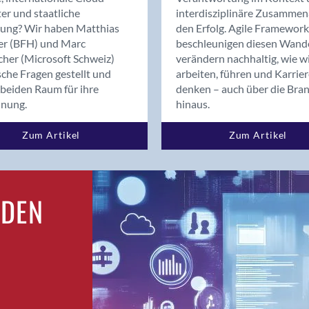
Bern
er und staatliche
interdisziplinäre Zusammen
Bern - Liebefeld
rung? Wir haben Matthias
den Erfolg. Agile Framework
er (BFH) und Marc
beschleunigen diesen Wand
Bern 15
cher (Microsoft Schweiz)
verändern nachhaltig, wie w
Bern 22
sche Fragen gestellt und
arbeiten, führen und Karrie
Bern 65
beiden Raum für ihre
denken – auch über die Bra
Bern 9
dnung.
hinaus.
Bern-Zollikofen
Zum Artikel
Zum Artikel
Biel/Bienne
Binningen
Bolligen
Bonaduz
RDEN
Bonstetten
Bottighofen
Bremgarten bei Bern
Brig
Brig-Glis
Bronschhofen