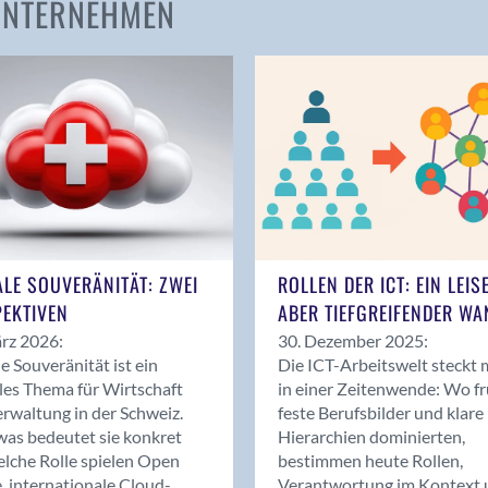
 UNTERNEHMEN
Amden
Andelfingen
Anwil
Appenzell
Au SG
Baar
Baden
Balsthal
Balzers
ALE SOUVERÄNITÄT: ZWEI
ROLLEN DER ICT: EIN LEIS
Basel
EKTIVEN
ABER TIEFGREIFENDER WA
Bassersdorf
rz 2026:
30. Dezember 2025:
Belp
le Souveränität ist ein
Die ICT-Arbeitswelt steckt 
Bendern
les Thema für Wirtschaft
in einer Zeitenwende: Wo f
Benken (SG)
rwaltung in der Schweiz.
feste Berufsbilder und klare
as bedeutet sie konkret
Hierarchien dominierten,
Bergdietikon
lche Rolle spielen Open
bestimmen heute Rollen,
Berlin
, internationale Cloud-
Verantwortung im Kontext 