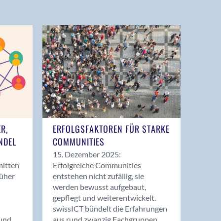
ER,
ERFOLGSFAKTOREN FÜR STARKE
NDEL
COMMUNITIES
15. Dezember 2025:
mitten
Erfolgreiche Communities
rüher
entstehen nicht zufällig, sie
werden bewusst aufgebaut,
gepflegt und weiterentwickelt.
swissICT bündelt die Erfahrungen
und
aus rund zwanzig Fachgruppen.