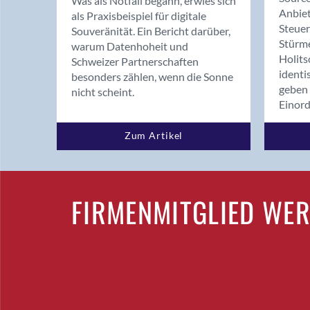
Was als Notfall begann, erwies sich
Anbiet
als Praxisbeispiel für digitale
Steue
Souveränität. Ein Bericht darüber,
Stürm
warum Datenhoheit und
Holits
Schweizer Partnerschaften
identi
besonders zählen, wenn die Sonne
geben 
nicht scheint.
Einor
Zum Artikel
FIRMENMITGLIED WE