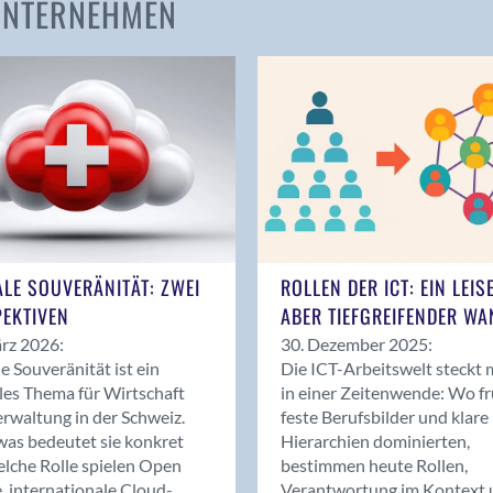
 UNTERNEHMEN
Amden
Andelfingen
Anwil
Appenzell
Au SG
Baar
Baden
Balsthal
Balzers
ALE SOUVERÄNITÄT: ZWEI
ROLLEN DER ICT: EIN LEIS
Basel
EKTIVEN
ABER TIEFGREIFENDER WA
Bassersdorf
rz 2026:
30. Dezember 2025:
Belp
le Souveränität ist ein
Die ICT-Arbeitswelt steckt 
Bendern
les Thema für Wirtschaft
in einer Zeitenwende: Wo f
Benken (SG)
rwaltung in der Schweiz.
feste Berufsbilder und klare
as bedeutet sie konkret
Hierarchien dominierten,
Bergdietikon
lche Rolle spielen Open
bestimmen heute Rollen,
Berlin
, internationale Cloud-
Verantwortung im Kontext 