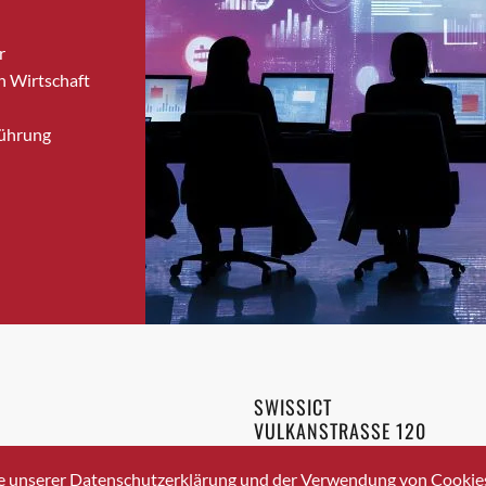
Brugg
r
Brugg AG
n Wirtschaft
Brütten
Bubendorf
Führung
Bubikon
Buchs (SG)
Burgdorf
Bäretswil
Bülach
Cazis
Cham
Chur
Crissier
SWISSICT
Davos Platz
VULKANSTRASSE 120
Davos Platz 1
8048 ZURICH
3 336 40 20
Dierikon
e unserer Datenschutzerklärung und der Verwendung von Cookies 