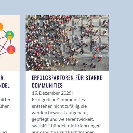
ER,
ERFOLGSFAKTOREN FÜR STARKE
NDEL
COMMUNITIES
15. Dezember 2025:
mitten
Erfolgreiche Communities
rüher
entstehen nicht zufällig, sie
werden bewusst aufgebaut,
gepflegt und weiterentwickelt.
swissICT bündelt die Erfahrungen
und
aus rund zwanzig Fachgruppen.