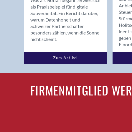
Was als Notfall begann, erwies sich
Anbiet
als Praxisbeispiel für digitale
Steue
Souveränität. Ein Bericht darüber,
Stürm
warum Datenhoheit und
Holits
Schweizer Partnerschaften
identi
besonders zählen, wenn die Sonne
geben 
nicht scheint.
Einor
Zum Artikel
FIRMENMITGLIED WE