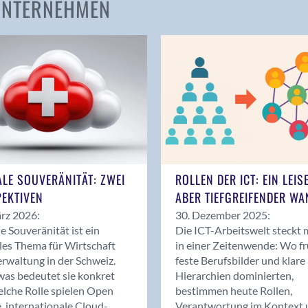
 UNTERNEHMEN
Amden
Andelfingen
Anwil
Appenzell
Au SG
Baar
Baden
Balsthal
Balzers
ALE SOUVERÄNITÄT: ZWEI
ROLLEN DER ICT: EIN LEIS
Basel
EKTIVEN
ABER TIEFGREIFENDER WA
Bassersdorf
rz 2026:
30. Dezember 2025:
Belp
le Souveränität ist ein
Die ICT-Arbeitswelt steckt 
Bendern
les Thema für Wirtschaft
in einer Zeitenwende: Wo f
Benken (SG)
rwaltung in der Schweiz.
feste Berufsbilder und klare
as bedeutet sie konkret
Hierarchien dominierten,
Bergdietikon
lche Rolle spielen Open
bestimmen heute Rollen,
Berlin
, internationale Cloud-
Verantwortung im Kontext 