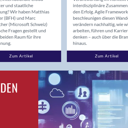
Bern
er und staatliche
interdisziplinäre Zusammen
Bern - Liebefeld
rung? Wir haben Matthias
den Erfolg. Agile Framework
er (BFH) und Marc
beschleunigen diesen Wand
Bern 15
cher (Microsoft Schweiz)
verändern nachhaltig, wie w
Bern 22
sche Fragen gestellt und
arbeiten, führen und Karrie
Bern 65
beiden Raum für ihre
denken – auch über die Bra
Bern 9
dnung.
hinaus.
Bern-Zollikofen
Zum Artikel
Zum Artikel
Biel/Bienne
Binningen
Birsfelden
Bolligen
RDEN
Bonaduz
Bonstetten
Bottighofen
Bremgarten bei Bern
Brig
Brig-Glis