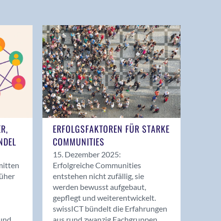
ER,
ERFOLGSFAKTOREN FÜR STARKE
NDEL
COMMUNITIES
15. Dezember 2025:
mitten
Erfolgreiche Communities
rüher
entstehen nicht zufällig, sie
werden bewusst aufgebaut,
gepflegt und weiterentwickelt.
swissICT bündelt die Erfahrungen
und
aus rund zwanzig Fachgruppen.