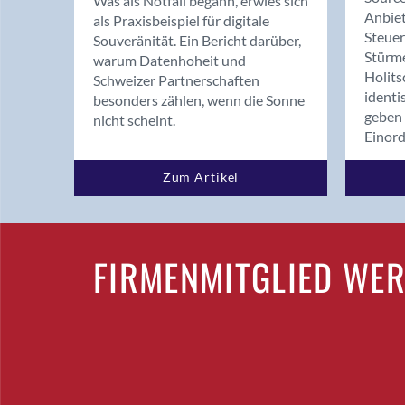
Was als Notfall begann, erwies sich
Anbiet
als Praxisbeispiel für digitale
Steue
Souveränität. Ein Bericht darüber,
Stürm
warum Datenhoheit und
Holits
Schweizer Partnerschaften
identi
besonders zählen, wenn die Sonne
geben 
nicht scheint.
Einor
Zum Artikel
FIRMENMITGLIED WE