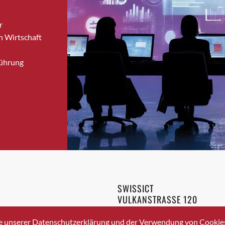
Bronschhofen
r
Brugg
n Wirtschaft
Brugg AG
Brütten
Führung
Bubendorf
Bubikon
Buchs (SG)
Burgdorf
Bäretswil
Bülach
Cazis
Cham
Chur
SWISSICT
Crissier
VULKANSTRASSE 120
Davos Platz
8048 ZURICH
3 336 40 20
Davos Platz 1
e unserer Datenschutzerklärung und der Verwendung von Cookies 