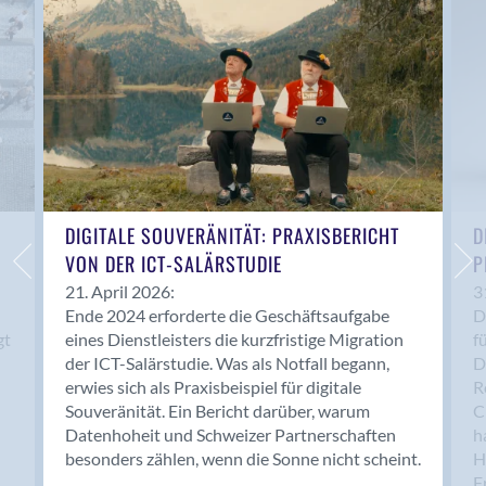
Anwil
Appenzell
Au SG
Baar
Baden
Balsthal
Balzers
Basel
DIGITALE SOUVERÄNITÄT: PRAXISBERICHT
D
VON DER ICT-SALÄRSTUDIE
P
Bassersdorf
Belp
21. April 2026:
3
Ende 2024 erforderte die Geschäftsaufgabe
D
Bendern
gt
eines Dienstleisters die kurzfristige Migration
f
Benken (SG)
der ICT-Salärstudie. Was als Notfall begann,
D
Bergdietikon
erwies sich als Praxisbeispiel für digitale
R
Berlin
Souveränität. Ein Bericht darüber, warum
C
Datenhoheit und Schweizer Partnerschaften
h
Bern
besonders zählen, wenn die Sonne nicht scheint.
H
Bern - Liebefeld
F