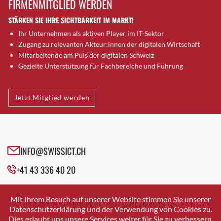
FIRMENMITGLIED WERDEN
Brugg AG
STÄRKEN SIE IHRE SICHTBARKEIT IM MARKT!
Brütten
Ihr Unternehmen als aktiven Player im IT-Sektor
Bubendorf
Zugang zu relevanten Akteur:innen der digitalen Wirtschaft
Bubikon
Mitarbeitende am Puls der digitalen Schweiz
Buchs (SG)
Gezielte Unterstützung für Fachbereiche und Führung
Burgdorf
Bäretswil
Jetzt Mitglied werden
Bülach
Cazis
Cham
Chur
INFO@SWISSICT.CH
Crissier
+41 43 336 40 20
Davos Platz
Davos Platz 1
SWISSICT
VULKANSTRASSE 120
Dierikon
Mit Ihrem Besuch auf unserer Website stimmen Sie unserer
8048 ZURICH
Datenschutzerklärung und der Verwendung von Cookies zu.
Dietikon
Dies erlaubt uns unsere Services weiter für Sie zu verbessern.