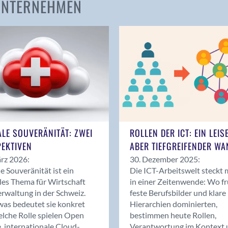
 UNTERNEHMEN
Amden
Andelfingen
Anwil
Appenzell
Au SG
Baar
Baden
Balsthal
Balzers
ALE SOUVERÄNITÄT: ZWEI
ROLLEN DER ICT: EIN LEIS
Basel
EKTIVEN
ABER TIEFGREIFENDER WA
Bassersdorf
rz 2026:
30. Dezember 2025:
Belp
le Souveränität ist ein
Die ICT-Arbeitswelt steckt 
Bendern
les Thema für Wirtschaft
in einer Zeitenwende: Wo f
Benken (SG)
rwaltung in der Schweiz.
feste Berufsbilder und klare
as bedeutet sie konkret
Hierarchien dominierten,
Bergdietikon
lche Rolle spielen Open
bestimmen heute Rollen,
Berlin
, internationale Cloud-
Verantwortung im Kontext 