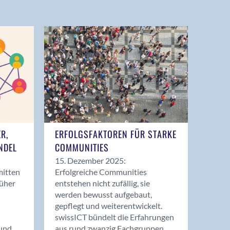
ER,
ERFOLGSFAKTOREN FÜR STARKE
NDEL
COMMUNITIES
15. Dezember 2025:
mitten
Erfolgreiche Communities
rüher
entstehen nicht zufällig, sie
werden bewusst aufgebaut,
gepflegt und weiterentwickelt.
swissICT bündelt die Erfahrungen
und
aus rund zwanzig Fachgruppen.