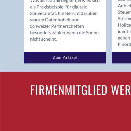
Was als Notfall begann, erwies sich
Anbiet
als Praxisbeispiel für digitale
Steue
Souveränität. Ein Bericht darüber,
Stürm
warum Datenhoheit und
Holits
Schweizer Partnerschaften
identi
besonders zählen, wenn die Sonne
geben 
nicht scheint.
Einor
Zum Artikel
FIRMENMITGLIED WE