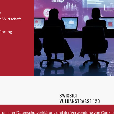
Bronschhofen
r
Brugg
n Wirtschaft
Brugg AG
Brütten
Führung
Bubendorf
Bubikon
Buchs (SG)
Burgdorf
Bäretswil
Bülach
Cazis
Cham
Chur
SWISSICT
Crissier
VULKANSTRASSE 120
Davos Platz
8048 ZURICH
3 336 40 20
Davos Platz 1
e unserer Datenschutzerklärung und der Verwendung von Cookies 