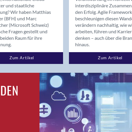
Bern
er und staatliche
interdisziplinäre Zusammen
Bern - Liebefeld
rung? Wir haben Matthias
den Erfolg. Agile Framework
er (BFH) und Marc
beschleunigen diesen Wand
Bern 15
cher (Microsoft Schweiz)
verändern nachhaltig, wie w
Bern 22
sche Fragen gestellt und
arbeiten, führen und Karrie
Bern 65
beiden Raum für ihre
denken – auch über die Bra
Bern 9
dnung.
hinaus.
Bern-Zollikofen
Zum Artikel
Zum Artikel
Biel/Bienne
Binningen
Birsfelden
Bolligen
RDEN
Bonaduz
Bonstetten
Bottighofen
Bremgarten bei Bern
Brig
Brig-Glis