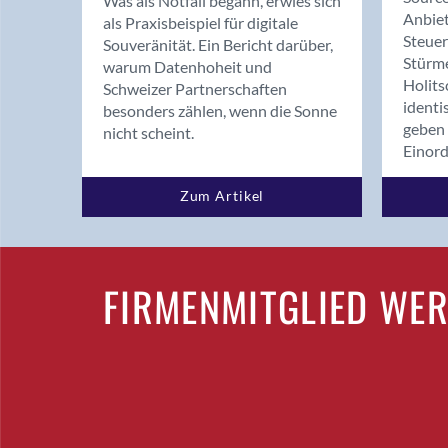
Was als Notfall begann, erwies sich
Anbiet
als Praxisbeispiel für digitale
Steue
Souveränität. Ein Bericht darüber,
Stürm
warum Datenhoheit und
Holits
Schweizer Partnerschaften
identi
besonders zählen, wenn die Sonne
geben 
nicht scheint.
Einor
Zum Artikel
FIRMENMITGLIED WE