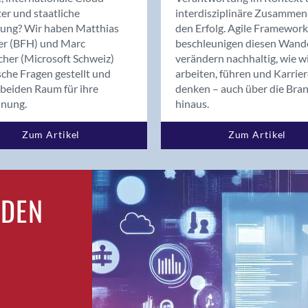
Bern
er und staatliche
interdisziplinäre Zusammen
Bern - Liebefeld
rung? Wir haben Matthias
den Erfolg. Agile Framework
er (BFH) und Marc
beschleunigen diesen Wand
Bern 15
cher (Microsoft Schweiz)
verändern nachhaltig, wie w
Bern 22
sche Fragen gestellt und
arbeiten, führen und Karrie
Bern 65
beiden Raum für ihre
denken – auch über die Bra
Bern 9
dnung.
hinaus.
Bern-Zollikofen
Zum Artikel
Zum Artikel
Biel/Bienne
Binningen
Birsfelden
Bolligen
RDEN
Bonaduz
Bonstetten
Bottighofen
Bremgarten bei Bern
Brig
Brig-Glis