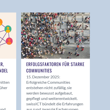
ER,
ERFOLGSFAKTOREN FÜR STARKE
NDEL
COMMUNITIES
15. Dezember 2025:
mitten
Erfolgreiche Communities
rüher
entstehen nicht zufällig, sie
werden bewusst aufgebaut,
gepflegt und weiterentwickelt.
swissICT bündelt die Erfahrungen
und
aus rund zwanzig Fachgruppen.