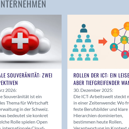
 UNTERNEHMEN
Amden
Andelfingen
Anwil
Appenzell
Au SG
Baar
Baden
Balsthal
Balzers
ALE SOUVERÄNITÄT: ZWEI
ROLLEN DER ICT: EIN LEIS
Basel
EKTIVEN
ABER TIEFGREIFENDER WA
Bassersdorf
rz 2026:
30. Dezember 2025:
Belp
le Souveränität ist ein
Die ICT-Arbeitswelt steckt 
Bendern
les Thema für Wirtschaft
in einer Zeitenwende: Wo f
Benken (SG)
rwaltung in der Schweiz.
feste Berufsbilder und klare
as bedeutet sie konkret
Hierarchien dominierten,
Bergdietikon
lche Rolle spielen Open
bestimmen heute Rollen,
Berlin
, internationale Cloud-
Verantwortung im Kontext 