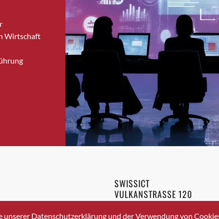
Bronschhofen
r
Brugg
n Wirtschaft
Brugg AG
Brütten
Führung
Bubendorf
Bubikon
Buchs (SG)
Burgdorf
Bäretswil
Bülach
Cazis
Cham
Chur
SWISSICT
Crissier
VULKANSTRASSE 120
Davos Platz
8048 ZURICH
3 336 40 20
Davos Platz 1
e unserer Datenschutzerklärung und der Verwendung von Cookies 