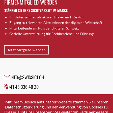
FIRMENMITGLIED WERDEN
Brugg AG
STÄRKEN SIE IHRE SICHTBARKEIT IM MARKT!
Brütten
Ihr Unternehmen als aktiven Player im IT-Sektor
Bubendorf
Zugang zu relevanten Akteur:innen der digitalen Wirtschaft
Bubikon
Mitarbeitende am Puls der digitalen Schweiz
Buchs (SG)
Gezielte Unterstützung für Fachbereiche und Führung
Burgdorf
Bäretswil
Jetzt Mitglied werden
Bülach
Cazis
Cham
Chur
INFO@SWISSICT.CH
Crissier
+41 43 336 40 20
Davos Platz
Davos Platz 1
SWISSICT
VULKANSTRASSE 120
Dierikon
Mit Ihrem Besuch auf unserer Website stimmen Sie unserer
8048 ZURICH
Datenschutzerklärung und der Verwendung von Cookies zu.
Dietikon
Dies erlaubt uns unsere Services weiter für Sie zu verbessern.