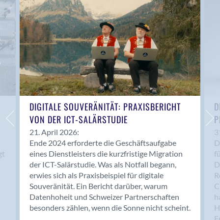
Anwil
Appenzell
Au SG
Baar
Baden
Balsthal
Balzers
Basel
DIGITALE SOUVERÄNITÄT: PRAXISBERICHT
D
VON DER ICT-SALÄRSTUDIE
P
Bassersdorf
Belp
21. April 2026:
3
Ende 2024 erforderte die Geschäftsaufgabe
D
Bendern
gt
eines Dienstleisters die kurzfristige Migration
f
Benken (SG)
der ICT-Salärstudie. Was als Notfall begann,
D
Bergdietikon
erwies sich als Praxisbeispiel für digitale
R
Berlin
Souveränität. Ein Bericht darüber, warum
C
Datenhoheit und Schweizer Partnerschaften
h
Bern
besonders zählen, wenn die Sonne nicht scheint.
H
Bern - Liebefeld
F