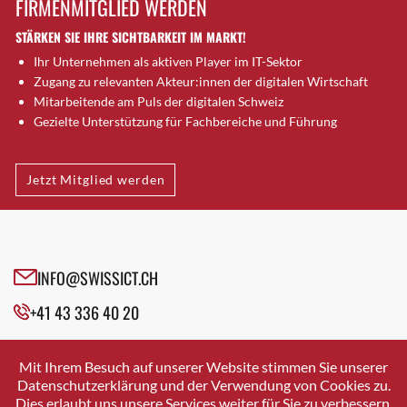
FIRMENMITGLIED WERDEN
Brugg AG
STÄRKEN SIE IHRE SICHTBARKEIT IM MARKT!
Brütten
Ihr Unternehmen als aktiven Player im IT-Sektor
Bubendorf
Zugang zu relevanten Akteur:innen der digitalen Wirtschaft
Bubikon
Mitarbeitende am Puls der digitalen Schweiz
Buchs (SG)
Gezielte Unterstützung für Fachbereiche und Führung
Burgdorf
Bäretswil
Jetzt Mitglied werden
Bülach
Cazis
Cham
Chur
INFO@SWISSICT.CH
Crissier
+41 43 336 40 20
Davos Platz
Davos Platz 1
SWISSICT
VULKANSTRASSE 120
Dierikon
Mit Ihrem Besuch auf unserer Website stimmen Sie unserer
8048 ZURICH
Datenschutzerklärung und der Verwendung von Cookies zu.
Dietikon
Dies erlaubt uns unsere Services weiter für Sie zu verbessern.