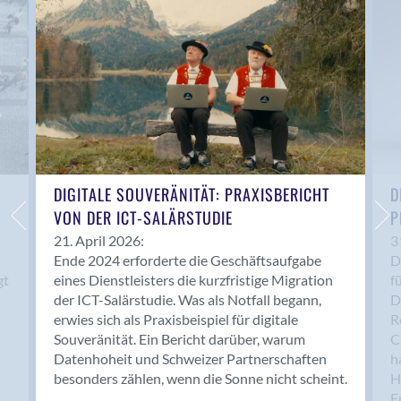
Anwil
Appenzell
Au SG
Baar
Baden
Balsthal
Balzers
Basel
DIGITALE SOUVERÄNITÄT: PRAXISBERICHT
D
VON DER ICT-SALÄRSTUDIE
P
Bassersdorf
Belp
21. April 2026:
3
Ende 2024 erforderte die Geschäftsaufgabe
D
Bendern
gt
eines Dienstleisters die kurzfristige Migration
f
Benken (SG)
der ICT-Salärstudie. Was als Notfall begann,
D
Bergdietikon
erwies sich als Praxisbeispiel für digitale
R
Berlin
Souveränität. Ein Bericht darüber, warum
C
Datenhoheit und Schweizer Partnerschaften
h
Bern
besonders zählen, wenn die Sonne nicht scheint.
H
Bern - Liebefeld
F