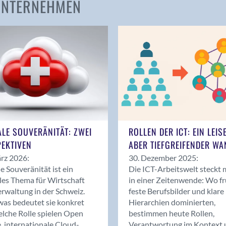
 UNTERNEHMEN
Amden
Andelfingen
Anwil
Appenzell
Au SG
Baar
Baden
Balsthal
Balzers
ALE SOUVERÄNITÄT: ZWEI
ROLLEN DER ICT: EIN LEIS
Basel
EKTIVEN
ABER TIEFGREIFENDER WA
Bassersdorf
rz 2026:
30. Dezember 2025:
Belp
le Souveränität ist ein
Die ICT-Arbeitswelt steckt 
Bendern
les Thema für Wirtschaft
in einer Zeitenwende: Wo f
Benken (SG)
rwaltung in der Schweiz.
feste Berufsbilder und klare
as bedeutet sie konkret
Hierarchien dominierten,
Bergdietikon
lche Rolle spielen Open
bestimmen heute Rollen,
Berlin
, internationale Cloud-
Verantwortung im Kontext 