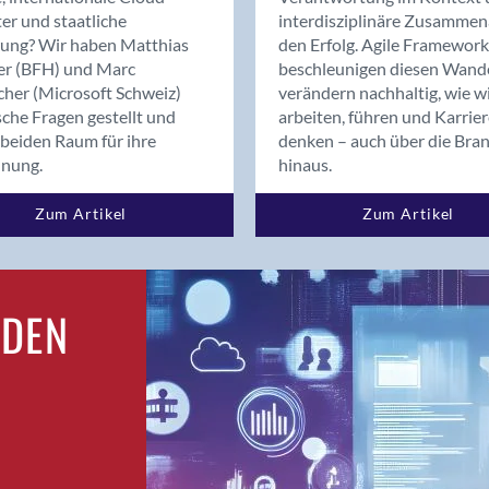
Bern
er und staatliche
interdisziplinäre Zusammen
Bern - Liebefeld
rung? Wir haben Matthias
den Erfolg. Agile Framework
er (BFH) und Marc
beschleunigen diesen Wand
Bern 15
cher (Microsoft Schweiz)
verändern nachhaltig, wie w
Bern 22
sche Fragen gestellt und
arbeiten, führen und Karrie
Bern 65
beiden Raum für ihre
denken – auch über die Bra
Bern 9
dnung.
hinaus.
Bern-Zollikofen
Zum Artikel
Zum Artikel
Biel/Bienne
Binningen
Birsfelden
Bolligen
RDEN
Bonaduz
Bonstetten
Bottighofen
Bremgarten bei Bern
Brig
Brig-Glis