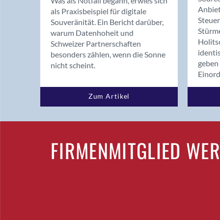
Was als Notfall begann, erwies sich
Anbiet
als Praxisbeispiel für digitale
Steue
Souveränität. Ein Bericht darüber,
Stürm
warum Datenhoheit und
Holits
Schweizer Partnerschaften
identi
besonders zählen, wenn die Sonne
geben 
nicht scheint.
Einor
Zum Artikel
FIRMENMITGLIED WE