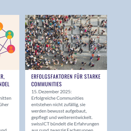
ER,
ERFOLGSFAKTOREN FÜR STARKE
NDEL
COMMUNITIES
15. Dezember 2025:
mitten
Erfolgreiche Communities
rüher
entstehen nicht zufällig, sie
werden bewusst aufgebaut,
gepflegt und weiterentwickelt.
swissICT bündelt die Erfahrungen
und
aus rund zwanzig Fachgruppen.