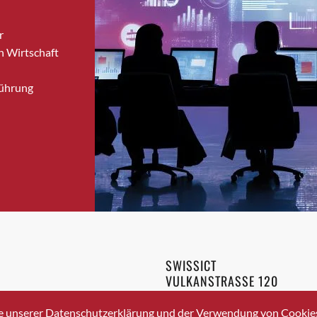
Bronschhofen
r
Brugg
n Wirtschaft
Brugg AG
Brütten
Führung
Bubendorf
Bubikon
Buchs (SG)
Burgdorf
Bäretswil
Bülach
Cazis
Cham
Chur
SWISSICT
Crissier
VULKANSTRASSE 120
Davos Platz
8048 ZURICH
3 336 40 20
Davos Platz 1
e unserer Datenschutzerklärung und der Verwendung von Cookies 