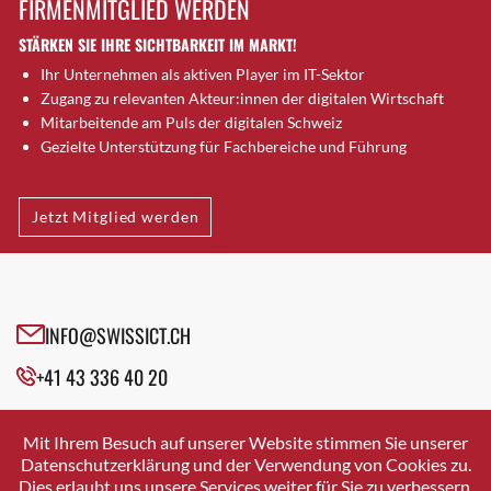
FIRMENMITGLIED WERDEN
Brugg AG
STÄRKEN SIE IHRE SICHTBARKEIT IM MARKT!
Brütten
Ihr Unternehmen als aktiven Player im IT-Sektor
Bubendorf
Zugang zu relevanten Akteur:innen der digitalen Wirtschaft
Bubikon
Mitarbeitende am Puls der digitalen Schweiz
Buchs (SG)
Gezielte Unterstützung für Fachbereiche und Führung
Burgdorf
Bäretswil
Jetzt Mitglied werden
Bülach
Cazis
Cham
Chur
INFO@SWISSICT.CH
Crissier
+41 43 336 40 20
Davos Platz
Davos Platz 1
SWISSICT
VULKANSTRASSE 120
Dierikon
Mit Ihrem Besuch auf unserer Website stimmen Sie unserer
8048 ZURICH
Datenschutzerklärung und der Verwendung von Cookies zu.
Dietikon
Dies erlaubt uns unsere Services weiter für Sie zu verbessern.