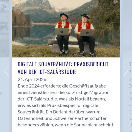
Anwil
Appenzell
Au SG
Baar
Baden
Balsthal
Balzers
Basel
DIGITALE SOUVERÄNITÄT: PRAXISBERICHT
D
VON DER ICT-SALÄRSTUDIE
P
Bassersdorf
Belp
21. April 2026:
3
Ende 2024 erforderte die Geschäftsaufgabe
D
Bendern
gt
eines Dienstleisters die kurzfristige Migration
f
Benken (SG)
der ICT-Salärstudie. Was als Notfall begann,
D
Bergdietikon
erwies sich als Praxisbeispiel für digitale
R
Berlin
Souveränität. Ein Bericht darüber, warum
C
Datenhoheit und Schweizer Partnerschaften
h
Bern
besonders zählen, wenn die Sonne nicht scheint.
H
Bern - Liebefeld
F