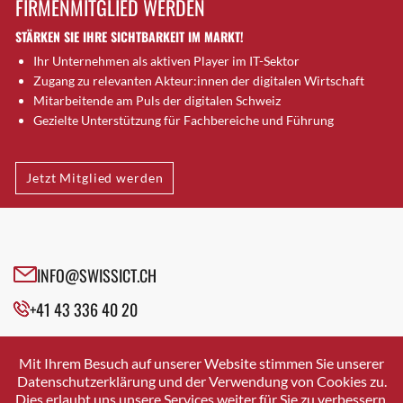
FIRMENMITGLIED WERDEN
Brugg AG
STÄRKEN SIE IHRE SICHTBARKEIT IM MARKT!
Brütten
Ihr Unternehmen als aktiven Player im IT-Sektor
Bubendorf
Zugang zu relevanten Akteur:innen der digitalen Wirtschaft
Bubikon
Mitarbeitende am Puls der digitalen Schweiz
Buchs (SG)
Gezielte Unterstützung für Fachbereiche und Führung
Burgdorf
Bäretswil
Jetzt Mitglied werden
Bülach
Cazis
Cham
Chur
INFO@SWISSICT.CH
Crissier
+41 43 336 40 20
Davos Platz
Davos Platz 1
SWISSICT
VULKANSTRASSE 120
Dierikon
Mit Ihrem Besuch auf unserer Website stimmen Sie unserer
8048 ZURICH
Datenschutzerklärung und der Verwendung von Cookies zu.
Dietikon
Dies erlaubt uns unsere Services weiter für Sie zu verbessern.