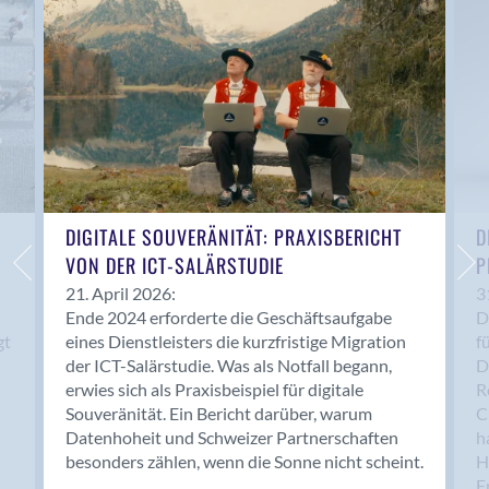
Anwil
Appenzell
Au SG
Baar
Baden
Balsthal
Balzers
Basel
DIGITALE SOUVERÄNITÄT: PRAXISBERICHT
D
VON DER ICT-SALÄRSTUDIE
P
Bassersdorf
Belp
21. April 2026:
3
Ende 2024 erforderte die Geschäftsaufgabe
D
Bendern
gt
eines Dienstleisters die kurzfristige Migration
f
Benken (SG)
der ICT-Salärstudie. Was als Notfall begann,
D
Bergdietikon
erwies sich als Praxisbeispiel für digitale
R
Berlin
Souveränität. Ein Bericht darüber, warum
C
Datenhoheit und Schweizer Partnerschaften
h
Bern
besonders zählen, wenn die Sonne nicht scheint.
H
Bern - Liebefeld
F