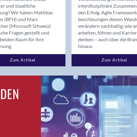
Bern
er und staatliche
interdisziplinäre Zusammen
Bern - Liebefeld
rung? Wir haben Matthias
den Erfolg. Agile Framework
er (BFH) und Marc
beschleunigen diesen Wand
Bern 15
cher (Microsoft Schweiz)
verändern nachhaltig, wie w
Bern 22
sche Fragen gestellt und
arbeiten, führen und Karrie
Bern 65
beiden Raum für ihre
denken – auch über die Bra
Bern 9
dnung.
hinaus.
Bern-Zollikofen
Zum Artikel
Zum Artikel
Biel/Bienne
Binningen
Birsfelden
Bolligen
RDEN
Bonaduz
Bonstetten
Bottighofen
Bremgarten bei Bern
Brig
Brig-Glis