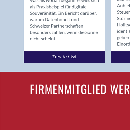
Was als Notfall begann, erwies sich
Anbiet
als Praxisbeispiel für digitale
Steue
Souveränität. Ein Bericht darüber,
Stürm
warum Datenhoheit und
Holits
Schweizer Partnerschaften
identi
besonders zählen, wenn die Sonne
geben 
nicht scheint.
Einor
Zum Artikel
FIRMENMITGLIED WE