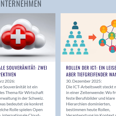
 UNTERNEHMEN
Amden
Andelfingen
Anwil
Appenzell
Au SG
Baar
Baden
Balsthal
Balzers
ALE SOUVERÄNITÄT: ZWEI
ROLLEN DER ICT: EIN LEIS
Basel
EKTIVEN
ABER TIEFGREIFENDER WA
Bassersdorf
rz 2026:
30. Dezember 2025:
Belp
le Souveränität ist ein
Die ICT-Arbeitswelt steckt 
Bendern
les Thema für Wirtschaft
in einer Zeitenwende: Wo f
Benken (SG)
rwaltung in der Schweiz.
feste Berufsbilder und klare
as bedeutet sie konkret
Hierarchien dominierten,
Bergdietikon
lche Rolle spielen Open
bestimmen heute Rollen,
Berlin
, internationale Cloud-
Verantwortung im Kontext 