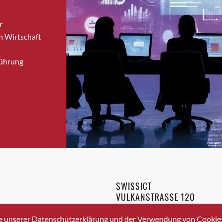
Bronschhofen
r
Brugg
n Wirtschaft
Brugg AG
Brütten
Führung
Bubendorf
Bubikon
Buchs (SG)
Burgdorf
Bäretswil
Bülach
Cazis
Cham
Chur
SWISSICT
Crissier
VULKANSTRASSE 120
Davos Platz
8048 ZURICH
3 336 40 20
Davos Platz 1
e unserer Datenschutzerklärung und der Verwendung von Cookies 