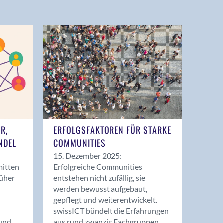
ER,
ERFOLGSFAKTOREN FÜR STARKE
NDEL
COMMUNITIES
15. Dezember 2025:
mitten
Erfolgreiche Communities
rüher
entstehen nicht zufällig, sie
werden bewusst aufgebaut,
gepflegt und weiterentwickelt.
swissICT bündelt die Erfahrungen
und
aus rund zwanzig Fachgruppen.