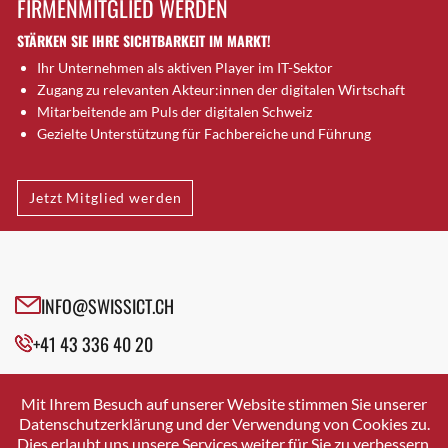
FIRMENMITGLIED WERDEN
Brugg AG
STÄRKEN SIE IHRE SICHTBARKEIT IM MARKT!
Brütten
Ihr Unternehmen als aktiven Player im IT-Sektor
Bubendorf
Zugang zu relevanten Akteur:innen der digitalen Wirtschaft
Bubikon
Mitarbeitende am Puls der digitalen Schweiz
Buchs (SG)
Gezielte Unterstützung für Fachbereiche und Führung
Burgdorf
Bäretswil
Jetzt Mitglied werden
Bülach
Cazis
Cham
Chur
INFO@SWISSICT.CH
Crissier
+41 43 336 40 20
Davos Platz
Davos Platz 1
SWISSICT
VULKANSTRASSE 120
Dierikon
Mit Ihrem Besuch auf unserer Website stimmen Sie unserer
8048 ZURICH
Datenschutzerklärung und der Verwendung von Cookies zu.
Dietikon
Dies erlaubt uns unsere Services weiter für Sie zu verbessern.