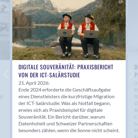
Anwil
Appenzell
Au SG
Baar
Baden
Balsthal
Balzers
Basel
DIGITALE SOUVERÄNITÄT: PRAXISBERICHT
D
VON DER ICT-SALÄRSTUDIE
P
Bassersdorf
Belp
21. April 2026:
3
Ende 2024 erforderte die Geschäftsaufgabe
D
Bendern
gt
eines Dienstleisters die kurzfristige Migration
f
Benken (SG)
der ICT-Salärstudie. Was als Notfall begann,
D
Bergdietikon
erwies sich als Praxisbeispiel für digitale
R
Berlin
Souveränität. Ein Bericht darüber, warum
C
Datenhoheit und Schweizer Partnerschaften
h
Bern
besonders zählen, wenn die Sonne nicht scheint.
H
Bern - Liebefeld
F