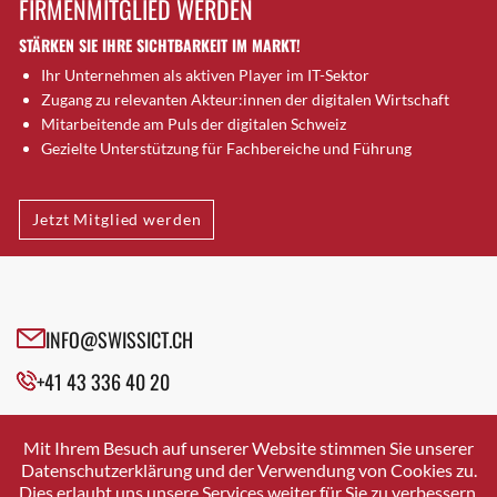
FIRMENMITGLIED WERDEN
Brugg AG
STÄRKEN SIE IHRE SICHTBARKEIT IM MARKT!
Brütten
Ihr Unternehmen als aktiven Player im IT-Sektor
Bubendorf
Zugang zu relevanten Akteur:innen der digitalen Wirtschaft
Bubikon
Mitarbeitende am Puls der digitalen Schweiz
Buchs (SG)
Gezielte Unterstützung für Fachbereiche und Führung
Burgdorf
Bäretswil
Jetzt Mitglied werden
Bülach
Cazis
Cham
Chur
INFO@SWISSICT.CH
Crissier
+41 43 336 40 20
Davos Platz
Davos Platz 1
SWISSICT
VULKANSTRASSE 120
Dierikon
Mit Ihrem Besuch auf unserer Website stimmen Sie unserer
8048 ZURICH
Datenschutzerklärung und der Verwendung von Cookies zu.
Dietikon
Dies erlaubt uns unsere Services weiter für Sie zu verbessern.