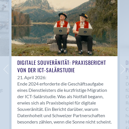
Anwil
Appenzell
Au SG
Baar
Baden
Balsthal
Balzers
Basel
DIGITALE SOUVERÄNITÄT: PRAXISBERICHT
D
VON DER ICT-SALÄRSTUDIE
P
Bassersdorf
Belp
21. April 2026:
3
Ende 2024 erforderte die Geschäftsaufgabe
D
Bendern
gt
eines Dienstleisters die kurzfristige Migration
f
Benken (SG)
der ICT-Salärstudie. Was als Notfall begann,
D
Bergdietikon
erwies sich als Praxisbeispiel für digitale
R
Berlin
Souveränität. Ein Bericht darüber, warum
C
Datenhoheit und Schweizer Partnerschaften
h
Bern
besonders zählen, wenn die Sonne nicht scheint.
H
Bern - Liebefeld
F