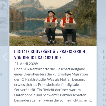
Anwil
Appenzell
Au SG
Baar
Baden
Balsthal
Balzers
Basel
DIGITALE SOUVERÄNITÄT: PRAXISBERICHT
D
VON DER ICT-SALÄRSTUDIE
P
Bassersdorf
Belp
21. April 2026:
3
Ende 2024 erforderte die Geschäftsaufgabe
D
Bendern
gt
eines Dienstleisters die kurzfristige Migration
f
Benken (SG)
der ICT-Salärstudie. Was als Notfall begann,
D
Bergdietikon
erwies sich als Praxisbeispiel für digitale
R
Berlin
Souveränität. Ein Bericht darüber, warum
C
Datenhoheit und Schweizer Partnerschaften
h
Bern
besonders zählen, wenn die Sonne nicht scheint.
H
Bern - Liebefeld
F