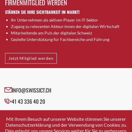
FIRMENMITGLIED WERDEN
Brugg AG
STÄRKEN SIE IHRE SICHTBARKEIT IM MARKT!
Brütten
Ihr Unternehmen als aktiven Player im IT-Sektor
Bubendorf
Zugang zu relevanten Akteur:innen der digitalen Wirtschaft
Bubikon
Mitarbeitende am Puls der digitalen Schweiz
Buchs (SG)
Gezielte Unterstützung für Fachbereiche und Führung
Burgdorf
Bäretswil
Jetzt Mitglied werden
Bülach
Cazis
Cham
Chur
INFO@SWISSICT.CH
Crissier
+41 43 336 40 20
Davos Platz
Davos Platz 1
SWISSICT
VULKANSTRASSE 120
Dierikon
Mit Ihrem Besuch auf unserer Website stimmen Sie unserer
8048 ZURICH
Datenschutzerklärung und der Verwendung von Cookies zu.
Dietikon
Dies erlaubt uns unsere Services weiter für Sie zu verbessern.