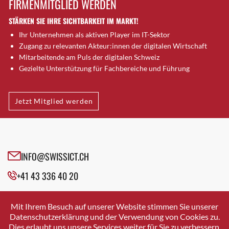
FIRMENMITGLIED WERDEN
Brugg AG
STÄRKEN SIE IHRE SICHTBARKEIT IM MARKT!
Brütten
Ihr Unternehmen als aktiven Player im IT-Sektor
Bubendorf
Zugang zu relevanten Akteur:innen der digitalen Wirtschaft
Bubikon
Mitarbeitende am Puls der digitalen Schweiz
Buchs (SG)
Gezielte Unterstützung für Fachbereiche und Führung
Burgdorf
Bäretswil
Jetzt Mitglied werden
Bülach
Cazis
Cham
Chur
INFO@SWISSICT.CH
Crissier
+41 43 336 40 20
Davos Platz
Davos Platz 1
SWISSICT
VULKANSTRASSE 120
Dierikon
Mit Ihrem Besuch auf unserer Website stimmen Sie unserer
8048 ZURICH
Datenschutzerklärung und der Verwendung von Cookies zu.
Dietikon
Dies erlaubt uns unsere Services weiter für Sie zu verbessern.