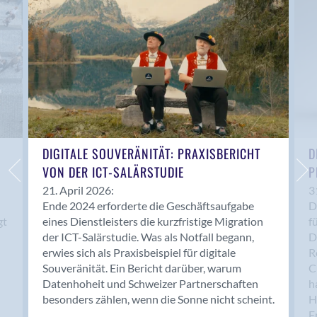
Anwil
Appenzell
Au SG
Baar
Baden
Balsthal
Balzers
Basel
DIGITALE SOUVERÄNITÄT: PRAXISBERICHT
D
VON DER ICT-SALÄRSTUDIE
P
Bassersdorf
Belp
21. April 2026:
3
Ende 2024 erforderte die Geschäftsaufgabe
D
Bendern
gt
eines Dienstleisters die kurzfristige Migration
f
Benken (SG)
der ICT-Salärstudie. Was als Notfall begann,
D
Bergdietikon
erwies sich als Praxisbeispiel für digitale
R
Berlin
Souveränität. Ein Bericht darüber, warum
C
Datenhoheit und Schweizer Partnerschaften
h
Bern
besonders zählen, wenn die Sonne nicht scheint.
H
Bern - Liebefeld
F