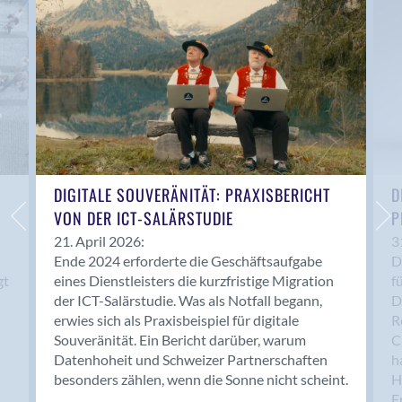
Anwil
Appenzell
Au SG
Baar
Baden
Balsthal
Balzers
Basel
DIGITALE SOUVERÄNITÄT: PRAXISBERICHT
D
VON DER ICT-SALÄRSTUDIE
P
Bassersdorf
Belp
21. April 2026:
3
Ende 2024 erforderte die Geschäftsaufgabe
D
Bendern
gt
eines Dienstleisters die kurzfristige Migration
f
Benken (SG)
der ICT-Salärstudie. Was als Notfall begann,
D
Bergdietikon
erwies sich als Praxisbeispiel für digitale
R
Berlin
Souveränität. Ein Bericht darüber, warum
C
Datenhoheit und Schweizer Partnerschaften
h
Bern
besonders zählen, wenn die Sonne nicht scheint.
H
Bern - Liebefeld
F