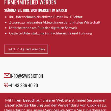
FIRMENMITGLIED WERDEN
Brütten
STÄRKEN SIE IHRE SICHTBARKEIT IM MARKT!
Bubendorf
Ihr Unternehmen als aktiven Player im IT-Sektor
Bubikon
Zugang zu relevanten Akteur:innen der digitalen Wirtschaft
Buchs (SG)
Mitarbeitende am Puls der digitalen Schweiz
Burgdorf
Gezielte Unterstützung für Fachbereiche und Führung
Bäretswil
Bülach
Jetzt Mitglied werden
Cazis
Cham
Chur
Crissier
INFO@SWISSICT.CH
Davos Platz
+41 43 336 40 20
Davos Platz 1
Dierikon
SWISSICT
VULKANSTRASSE 120
Dietikon
Mit Ihrem Besuch auf unserer Website stimmen Sie unserer
8048 ZURICH
Datenschutzerklärung und der Verwendung von Cookies zu.
Dietlikon
Dies erlaubt uns unsere Services weiter für Sie zu verbessern.