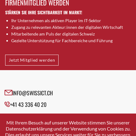
FIRMENMITGLIED WERDEN
Brütten
STÄRKEN SIE IHRE SICHTBARKEIT IM MARKT!
Bubendorf
Ihr Unternehmen als aktiven Player im IT-Sektor
Bubikon
Zugang zu relevanten Akteur:innen der digitalen Wirtschaft
Buchs (SG)
Mitarbeitende am Puls der digitalen Schweiz
Burgdorf
Gezielte Unterstützung für Fachbereiche und Führung
Bäretswil
Bülach
Jetzt Mitglied werden
Cazis
Cham
Chur
Crissier
INFO@SWISSICT.CH
Davos Platz
+41 43 336 40 20
Davos Platz 1
Dierikon
SWISSICT
VULKANSTRASSE 120
Dietikon
Mit Ihrem Besuch auf unserer Website stimmen Sie unserer
8048 ZURICH
Datenschutzerklärung und der Verwendung von Cookies zu.
Dietlikon
Dies erlaubt uns unsere Services weiter für Sie zu verbessern.