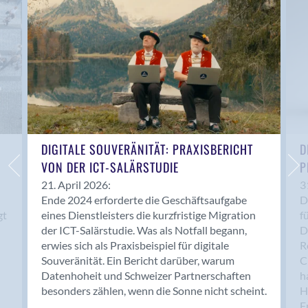
Anwil
Appenzell
Au SG
Baar
Baden
Balsthal
Balzers
Basel
DIGITALE SOUVERÄNITÄT: PRAXISBERICHT
D
VON DER ICT-SALÄRSTUDIE
P
Bassersdorf
Belp
21. April 2026:
3
Ende 2024 erforderte die Geschäftsaufgabe
D
Bendern
gt
eines Dienstleisters die kurzfristige Migration
f
Benken (SG)
der ICT-Salärstudie. Was als Notfall begann,
D
Bergdietikon
erwies sich als Praxisbeispiel für digitale
R
Berlin
Souveränität. Ein Bericht darüber, warum
C
Datenhoheit und Schweizer Partnerschaften
h
Bern
besonders zählen, wenn die Sonne nicht scheint.
H
Bern - Liebefeld
F