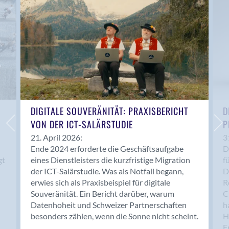
Anwil
Appenzell
Au SG
Baar
Baden
Balsthal
Balzers
Basel
DIGITALE SOUVERÄNITÄT: PRAXISBERICHT
D
VON DER ICT-SALÄRSTUDIE
P
Bassersdorf
Belp
21. April 2026:
3
Ende 2024 erforderte die Geschäftsaufgabe
D
Bendern
gt
eines Dienstleisters die kurzfristige Migration
f
Benken (SG)
der ICT-Salärstudie. Was als Notfall begann,
D
Bergdietikon
erwies sich als Praxisbeispiel für digitale
R
Berlin
Souveränität. Ein Bericht darüber, warum
C
Datenhoheit und Schweizer Partnerschaften
h
Bern
besonders zählen, wenn die Sonne nicht scheint.
H
Bern - Liebefeld
F