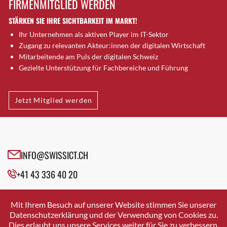
FIRMENMITGLIED WERDEN
Brugg AG
STÄRKEN SIE IHRE SICHTBARKEIT IM MARKT!
Brütten
Ihr Unternehmen als aktiven Player im IT-Sektor
Bubendorf
Zugang zu relevanten Akteur:innen der digitalen Wirtschaft
Bubikon
Mitarbeitende am Puls der digitalen Schweiz
Buchs (SG)
Gezielte Unterstützung für Fachbereiche und Führung
Burgdorf
Bäretswil
Jetzt Mitglied werden
Bülach
Cazis
Cham
Chur
INFO@SWISSICT.CH
Crissier
+41 43 336 40 20
Davos Platz
Davos Platz 1
SWISSICT
VULKANSTRASSE 120
Dierikon
Mit Ihrem Besuch auf unserer Website stimmen Sie unserer
8048 ZURICH
Datenschutzerklärung und der Verwendung von Cookies zu.
Dietikon
Dies erlaubt uns unsere Services weiter für Sie zu verbessern.