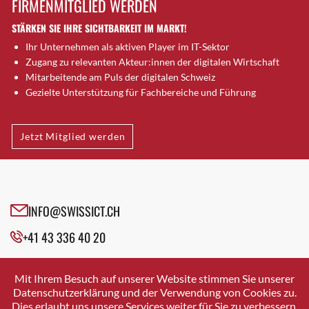
FIRMENMITGLIED WERDEN
Brugg AG
STÄRKEN SIE IHRE SICHTBARKEIT IM MARKT!
Brütten
Ihr Unternehmen als aktiven Player im IT-Sektor
Bubendorf
Zugang zu relevanten Akteur:innen der digitalen Wirtschaft
Bubikon
Mitarbeitende am Puls der digitalen Schweiz
Buchs (SG)
Gezielte Unterstützung für Fachbereiche und Führung
Burgdorf
Bäretswil
Jetzt Mitglied werden
Bülach
Cazis
Cham
Chur
INFO@SWISSICT.CH
Crissier
+41 43 336 40 20
Davos Platz
Davos Platz 1
SWISSICT
VULKANSTRASSE 120
Dierikon
Mit Ihrem Besuch auf unserer Website stimmen Sie unserer
8048 ZURICH
Datenschutzerklärung und der Verwendung von Cookies zu.
Dietikon
Dies erlaubt uns unsere Services weiter für Sie zu verbessern.