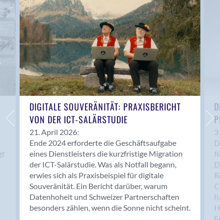
Anwil
Appenzell
Au SG
Baar
Baden
Balsthal
Balzers
Basel
DIGITALE SOUVERÄNITÄT: PRAXISBERICHT
D
VON DER ICT-SALÄRSTUDIE
P
Bassersdorf
Belp
21. April 2026:
3
Ende 2024 erforderte die Geschäftsaufgabe
D
Bendern
gt
eines Dienstleisters die kurzfristige Migration
f
Benken (SG)
der ICT-Salärstudie. Was als Notfall begann,
D
Bergdietikon
erwies sich als Praxisbeispiel für digitale
R
Berlin
Souveränität. Ein Bericht darüber, warum
C
Datenhoheit und Schweizer Partnerschaften
h
Bern
besonders zählen, wenn die Sonne nicht scheint.
H
Bern - Liebefeld
F