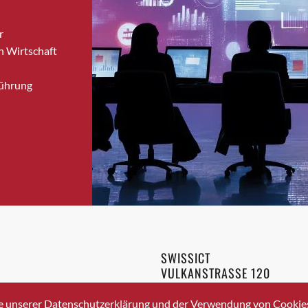
Bronschhofen
r
Brugg
n Wirtschaft
Brugg AG
Brütten
Führung
Bubendorf
Bubikon
Buchs (SG)
Burgdorf
Bäretswil
Bülach
Cazis
Cham
Chur
SWISSICT
Crissier
VULKANSTRASSE 120
Davos Platz
8048 ZURICH
3 336 40 20
Davos Platz 1
e unserer Datenschutzerklärung und der Verwendung von Cookies 