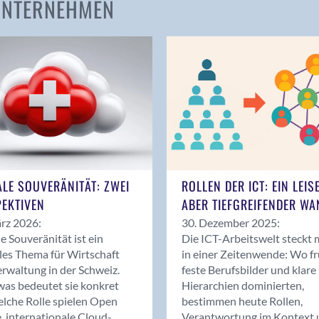
 UNTERNEHMEN
Amden
Andelfingen
Anwil
Appenzell
Au SG
Baar
Baden
Balsthal
Balzers
ALE SOUVERÄNITÄT: ZWEI
ROLLEN DER ICT: EIN LEIS
Basel
EKTIVEN
ABER TIEFGREIFENDER WA
Bassersdorf
rz 2026:
30. Dezember 2025:
Belp
le Souveränität ist ein
Die ICT-Arbeitswelt steckt 
Bendern
les Thema für Wirtschaft
in einer Zeitenwende: Wo f
Benken (SG)
rwaltung in der Schweiz.
feste Berufsbilder und klare
as bedeutet sie konkret
Hierarchien dominierten,
Bergdietikon
lche Rolle spielen Open
bestimmen heute Rollen,
Berlin
, internationale Cloud-
Verantwortung im Kontext 