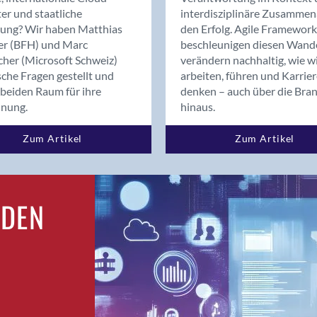
Bern
er und staatliche
interdisziplinäre Zusammen
Bern - Liebefeld
rung? Wir haben Matthias
den Erfolg. Agile Framework
er (BFH) und Marc
beschleunigen diesen Wand
Bern 15
cher (Microsoft Schweiz)
verändern nachhaltig, wie w
Bern 22
sche Fragen gestellt und
arbeiten, führen und Karrie
Bern 65
beiden Raum für ihre
denken – auch über die Bra
Bern 9
dnung.
hinaus.
Bern-Zollikofen
Zum Artikel
Zum Artikel
Biel/Bienne
Binningen
Birsfelden
Bolligen
RDEN
Bonaduz
Bonstetten
Bottighofen
Bremgarten bei Bern
Brig
Brig-Glis