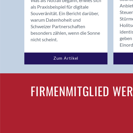
Was als Notfall begann, erwies sich
Anbiet
als Praxisbeispiel für digitale
Steue
Souveränität. Ein Bericht darüber,
Stürm
warum Datenhoheit und
Holits
Schweizer Partnerschaften
identi
besonders zählen, wenn die Sonne
geben 
nicht scheint.
Einor
Zum Artikel
FIRMENMITGLIED WE