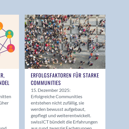
ER,
ERFOLGSFAKTOREN FÜR STARKE
NDEL
COMMUNITIES
15. Dezember 2025:
mitten
Erfolgreiche Communities
rüher
entstehen nicht zufällig, sie
werden bewusst aufgebaut,
gepflegt und weiterentwickelt.
swissICT bündelt die Erfahrungen
und
aus rund zwanzig Fachgruppen.