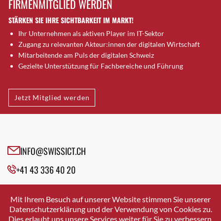
FIRMENMITGLIED WERDEN
Brugg AG
STÄRKEN SIE IHRE SICHTBARKEIT IM MARKT!
Brütten
Ihr Unternehmen als aktiven Player im IT-Sektor
Bubendorf
Zugang zu relevanten Akteur:innen der digitalen Wirtschaft
Bubikon
Mitarbeitende am Puls der digitalen Schweiz
Buchs (SG)
Gezielte Unterstützung für Fachbereiche und Führung
Burgdorf
Bäretswil
Jetzt Mitglied werden
Bülach
Cazis
Cham
Chur
INFO@SWISSICT.CH
Crissier
+41 43 336 40 20
Davos Platz
Davos Platz 1
SWISSICT
VULKANSTRASSE 120
Dierikon
Mit Ihrem Besuch auf unserer Website stimmen Sie unserer
8048 ZURICH
Datenschutzerklärung und der Verwendung von Cookies zu.
Dietikon
Dies erlaubt uns unsere Services weiter für Sie zu verbessern.