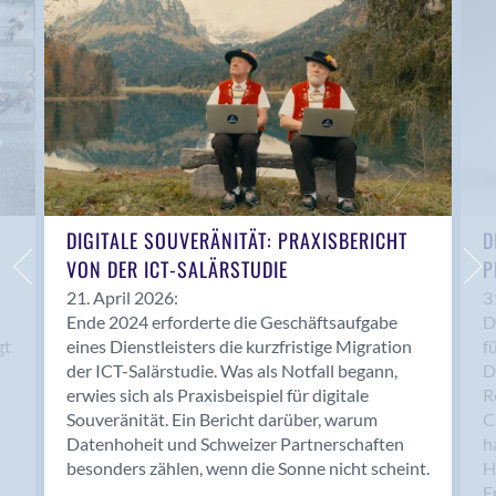
Anwil
Appenzell
Au SG
Baar
Baden
Balsthal
Balzers
Basel
DIGITALE SOUVERÄNITÄT: PRAXISBERICHT
D
VON DER ICT-SALÄRSTUDIE
P
Bassersdorf
Belp
21. April 2026:
3
Ende 2024 erforderte die Geschäftsaufgabe
D
Bendern
gt
eines Dienstleisters die kurzfristige Migration
f
Benken (SG)
der ICT-Salärstudie. Was als Notfall begann,
D
Bergdietikon
erwies sich als Praxisbeispiel für digitale
R
Berlin
Souveränität. Ein Bericht darüber, warum
C
Datenhoheit und Schweizer Partnerschaften
h
Bern
besonders zählen, wenn die Sonne nicht scheint.
H
Bern - Liebefeld
F