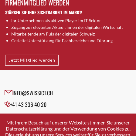
FIRMENMITGLIED WERDEN
Brugg AG
STÄRKEN SIE IHRE SICHTBARKEIT IM MARKT!
Brütten
Ihr Unternehmen als aktiven Player im IT-Sektor
Bubendorf
Zugang zu relevanten Akteur:innen der digitalen Wirtschaft
Bubikon
Mitarbeitende am Puls der digitalen Schweiz
Buchs (SG)
Gezielte Unterstützung für Fachbereiche und Führung
Burgdorf
Bäretswil
Jetzt Mitglied werden
Bülach
Cazis
Cham
Chur
INFO@SWISSICT.CH
Crissier
+41 43 336 40 20
Davos Platz
Davos Platz 1
SWISSICT
VULKANSTRASSE 120
Dierikon
Mit Ihrem Besuch auf unserer Website stimmen Sie unserer
8048 ZURICH
Datenschutzerklärung und der Verwendung von Cookies zu.
Dietikon
Dies erlaubt uns unsere Services weiter für Sie zu verbessern.