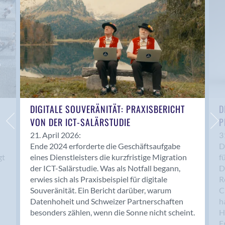
Anwil
Appenzell
Au SG
Baar
Baden
Balsthal
Balzers
Basel
DIGITALE SOUVERÄNITÄT: PRAXISBERICHT
D
VON DER ICT-SALÄRSTUDIE
P
Bassersdorf
Belp
21. April 2026:
3
Ende 2024 erforderte die Geschäftsaufgabe
D
Bendern
gt
eines Dienstleisters die kurzfristige Migration
f
Benken (SG)
der ICT-Salärstudie. Was als Notfall begann,
D
Bergdietikon
erwies sich als Praxisbeispiel für digitale
R
Berlin
Souveränität. Ein Bericht darüber, warum
C
Datenhoheit und Schweizer Partnerschaften
h
Bern
besonders zählen, wenn die Sonne nicht scheint.
H
Bern - Liebefeld
F