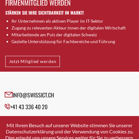
FIRMENMITGLIED WERDEN
Brugg AG
STÄRKEN SIE IHRE SICHTBARKEIT IM MARKT!
Brütten
Ihr Unternehmen als aktiven Player im IT-Sektor
Bubendorf
Zugang zu relevanten Akteur:innen der digitalen Wirtschaft
Bubikon
Mitarbeitende am Puls der digitalen Schweiz
Buchs (SG)
Gezielte Unterstützung für Fachbereiche und Führung
Burgdorf
Bäretswil
Jetzt Mitglied werden
Bülach
Cazis
Cham
Chur
INFO@SWISSICT.CH
Crissier
+41 43 336 40 20
Davos Platz
Davos Platz 1
SWISSICT
VULKANSTRASSE 120
Dierikon
Mit Ihrem Besuch auf unserer Website stimmen Sie unserer
8048 ZURICH
Datenschutzerklärung und der Verwendung von Cookies zu.
Dietikon
Dies erlaubt uns unsere Services weiter für Sie zu verbessern.