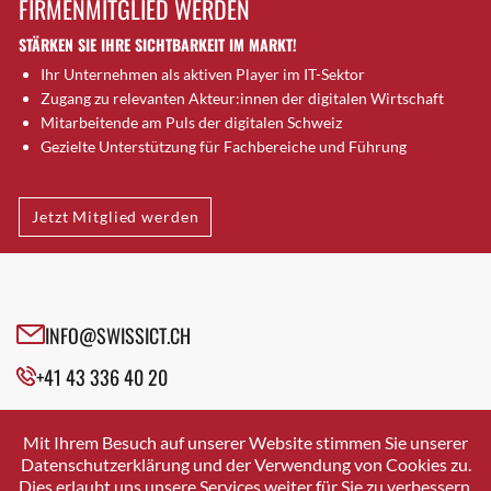
FIRMENMITGLIED WERDEN
Brugg AG
STÄRKEN SIE IHRE SICHTBARKEIT IM MARKT!
Brütten
Ihr Unternehmen als aktiven Player im IT-Sektor
Bubendorf
Zugang zu relevanten Akteur:innen der digitalen Wirtschaft
Bubikon
Mitarbeitende am Puls der digitalen Schweiz
Buchs (SG)
Gezielte Unterstützung für Fachbereiche und Führung
Burgdorf
Bäretswil
Jetzt Mitglied werden
Bülach
Cazis
Cham
Chur
INFO@SWISSICT.CH
Crissier
+41 43 336 40 20
Davos Platz
Davos Platz 1
SWISSICT
VULKANSTRASSE 120
Dierikon
Mit Ihrem Besuch auf unserer Website stimmen Sie unserer
8048 ZURICH
Datenschutzerklärung und der Verwendung von Cookies zu.
Dietikon
Dies erlaubt uns unsere Services weiter für Sie zu verbessern.