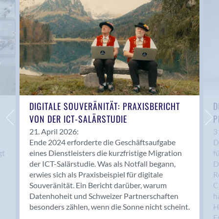
Anwil
Appenzell
Au SG
Baar
Baden
Balsthal
Balzers
Basel
DIGITALE SOUVERÄNITÄT: PRAXISBERICHT
D
VON DER ICT-SALÄRSTUDIE
P
Bassersdorf
Belp
21. April 2026:
3
Ende 2024 erforderte die Geschäftsaufgabe
D
Bendern
gt
eines Dienstleisters die kurzfristige Migration
f
Benken (SG)
der ICT-Salärstudie. Was als Notfall begann,
D
Bergdietikon
erwies sich als Praxisbeispiel für digitale
R
Berlin
Souveränität. Ein Bericht darüber, warum
C
Datenhoheit und Schweizer Partnerschaften
h
Bern
besonders zählen, wenn die Sonne nicht scheint.
H
Bern - Liebefeld
F