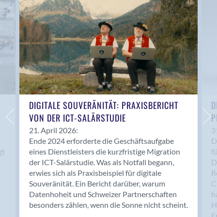
Anwil
Appenzell
Au SG
Baar
Baden
Balsthal
Balzers
Basel
DIGITALE SOUVERÄNITÄT: PRAXISBERICHT
D
VON DER ICT-SALÄRSTUDIE
P
Bassersdorf
Belp
21. April 2026:
3
Ende 2024 erforderte die Geschäftsaufgabe
D
Bendern
gt
eines Dienstleisters die kurzfristige Migration
f
Benken (SG)
der ICT-Salärstudie. Was als Notfall begann,
D
Bergdietikon
erwies sich als Praxisbeispiel für digitale
R
Berlin
Souveränität. Ein Bericht darüber, warum
C
Datenhoheit und Schweizer Partnerschaften
h
Bern
besonders zählen, wenn die Sonne nicht scheint.
H
Bern - Liebefeld
F