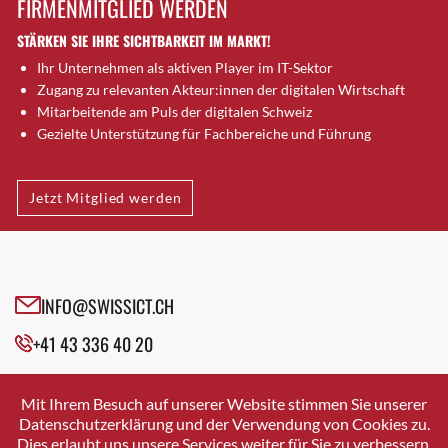
FIRMENMITGLIED WERDEN
Brugg AG
STÄRKEN SIE IHRE SICHTBARKEIT IM MARKT!
Brütten
Ihr Unternehmen als aktiven Player im IT-Sektor
Bubendorf
Zugang zu relevanten Akteur:innen der digitalen Wirtschaft
Bubikon
Mitarbeitende am Puls der digitalen Schweiz
Buchs (SG)
Gezielte Unterstützung für Fachbereiche und Führung
Burgdorf
Bäretswil
Jetzt Mitglied werden
Bülach
Cazis
Cham
Chur
INFO@SWISSICT.CH
Crissier
+41 43 336 40 20
Davos Platz
Davos Platz 1
SWISSICT
VULKANSTRASSE 120
Dierikon
Mit Ihrem Besuch auf unserer Website stimmen Sie unserer
8048 ZURICH
Datenschutzerklärung und der Verwendung von Cookies zu.
Dietikon
Dies erlaubt uns unsere Services weiter für Sie zu verbessern.