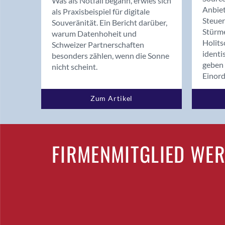
Was als Notfall begann, erwies sich
Anbiet
als Praxisbeispiel für digitale
Steue
Souveränität. Ein Bericht darüber,
Stürm
warum Datenhoheit und
Holits
Schweizer Partnerschaften
identi
besonders zählen, wenn die Sonne
geben 
nicht scheint.
Einor
Zum Artikel
FIRMENMITGLIED WE