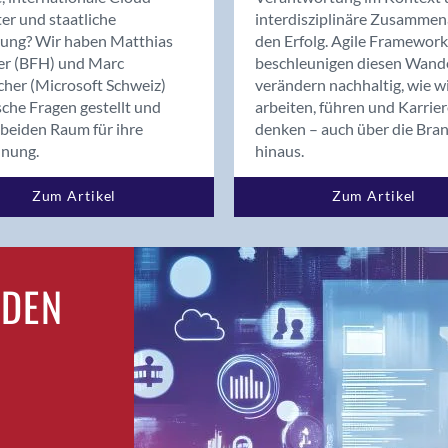
Bern
er und staatliche
interdisziplinäre Zusammen
Bern - Liebefeld
rung? Wir haben Matthias
den Erfolg. Agile Framework
er (BFH) und Marc
beschleunigen diesen Wand
Bern 15
cher (Microsoft Schweiz)
verändern nachhaltig, wie w
Bern 22
sche Fragen gestellt und
arbeiten, führen und Karrie
Bern 65
beiden Raum für ihre
denken – auch über die Bra
Bern 9
dnung.
hinaus.
Bern-Zollikofen
Zum Artikel
Zum Artikel
Biel/Bienne
Binningen
Bolligen
Bonaduz
RDEN
Bonstetten
Bottighofen
Bremgarten bei Bern
Brig
Brig-Glis
Bronschhofen