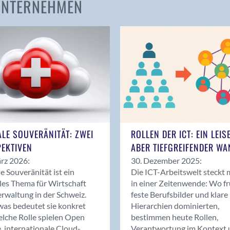
 UNTERNEHMEN
Amden
Andelfingen
Anwil
Appenzell
Au SG
Baar
Baden
Balsthal
Balzers
ALE SOUVERÄNITÄT: ZWEI
ROLLEN DER ICT: EIN LEIS
Basel
EKTIVEN
ABER TIEFGREIFENDER WA
Bassersdorf
rz 2026:
30. Dezember 2025:
Belp
le Souveränität ist ein
Die ICT-Arbeitswelt steckt 
Bendern
les Thema für Wirtschaft
in einer Zeitenwende: Wo f
Benken (SG)
rwaltung in der Schweiz.
feste Berufsbilder und klare
as bedeutet sie konkret
Hierarchien dominierten,
Bergdietikon
lche Rolle spielen Open
bestimmen heute Rollen,
Berlin
, internationale Cloud-
Verantwortung im Kontext 