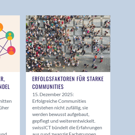
ER,
ERFOLGSFAKTOREN FÜR STARKE
NDEL
COMMUNITIES
15. Dezember 2025:
mitten
Erfolgreiche Communities
rüher
entstehen nicht zufällig, sie
werden bewusst aufgebaut,
gepflegt und weiterentwickelt.
swissICT bündelt die Erfahrungen
und
aus rund zwanzig Fachgruppen.