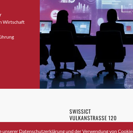
Brugg
r
Brugg AG
n Wirtschaft
Brütten
Bubendorf
Führung
Bubikon
Buchs (SG)
Burgdorf
Bäretswil
Bülach
Cazis
Cham
Chur
Crissier
SWISSICT
Davos Platz
VULKANSTRASSE 120
Davos Platz 1
8048 ZURICH
3 336 40 20
Dierikon
e unserer Datenschutzerklärung und der Verwendung von Cookies 