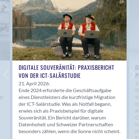
Anwil
Appenzell
Au SG
Baar
Baden
Balsthal
Balzers
Basel
DIGITALE SOUVERÄNITÄT: PRAXISBERICHT
D
VON DER ICT-SALÄRSTUDIE
P
Bassersdorf
Belp
21. April 2026:
3
Ende 2024 erforderte die Geschäftsaufgabe
D
Bendern
gt
eines Dienstleisters die kurzfristige Migration
f
Benken (SG)
der ICT-Salärstudie. Was als Notfall begann,
D
Bergdietikon
erwies sich als Praxisbeispiel für digitale
R
Berlin
Souveränität. Ein Bericht darüber, warum
C
Datenhoheit und Schweizer Partnerschaften
h
Bern
besonders zählen, wenn die Sonne nicht scheint.
H
Bern - Liebefeld
F