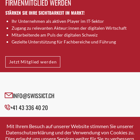
FIRMENMITGLIED WERDEN
Brütten
STÄRKEN SIE IHRE SICHTBARKEIT IM MARKT!
Bubendorf
Ihr Unternehmen als aktiven Player im IT-Sektor
Bubikon
Zugang zu relevanten Akteur:innen der digitalen Wirtschaft
Buchs (SG)
Mitarbeitende am Puls der digitalen Schweiz
Burgdorf
Gezielte Unterstützung für Fachbereiche und Führung
Bäretswil
Bülach
Jetzt Mitglied werden
Cazis
Cham
Chur
Crissier
INFO@SWISSICT.CH
Davos Platz
+41 43 336 40 20
Davos Platz 1
Dierikon
SWISSICT
VULKANSTRASSE 120
Dietikon
Mit Ihrem Besuch auf unserer Website stimmen Sie unserer
8048 ZURICH
Datenschutzerklärung und der Verwendung von Cookies zu.
Dietlikon
Dies erlaubt uns unsere Services weiter für Sie zu verbessern.