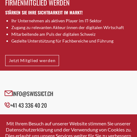
FIRMENMITGLIED WERDEN
Brugg AG
STÄRKEN SIE IHRE SICHTBARKEIT IM MARKT!
Brütten
Ihr Unternehmen als aktiven Player im IT-Sektor
Bubendorf
Zugang zu relevanten Akteur:innen der digitalen Wirtschaft
Bubikon
Mitarbeitende am Puls der digitalen Schweiz
Buchs (SG)
Gezielte Unterstützung für Fachbereiche und Führung
Burgdorf
Bäretswil
Jetzt Mitglied werden
Bülach
Cazis
Cham
Chur
INFO@SWISSICT.CH
Crissier
+41 43 336 40 20
Davos Platz
Davos Platz 1
SWISSICT
VULKANSTRASSE 120
Dierikon
Mit Ihrem Besuch auf unserer Website stimmen Sie unserer
8048 ZURICH
Datenschutzerklärung und der Verwendung von Cookies zu.
Dietikon
Dies erlaubt uns unsere Services weiter für Sie zu verbessern.