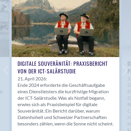
Anwil
Appenzell
Au SG
Baar
Baden
Balsthal
Balzers
Basel
DIGITALE SOUVERÄNITÄT: PRAXISBERICHT
D
VON DER ICT-SALÄRSTUDIE
P
Bassersdorf
Belp
21. April 2026:
3
Ende 2024 erforderte die Geschäftsaufgabe
D
Bendern
gt
eines Dienstleisters die kurzfristige Migration
f
Benken (SG)
der ICT-Salärstudie. Was als Notfall begann,
D
Bergdietikon
erwies sich als Praxisbeispiel für digitale
R
Berlin
Souveränität. Ein Bericht darüber, warum
C
Datenhoheit und Schweizer Partnerschaften
h
Bern
besonders zählen, wenn die Sonne nicht scheint.
H
Bern - Liebefeld
F