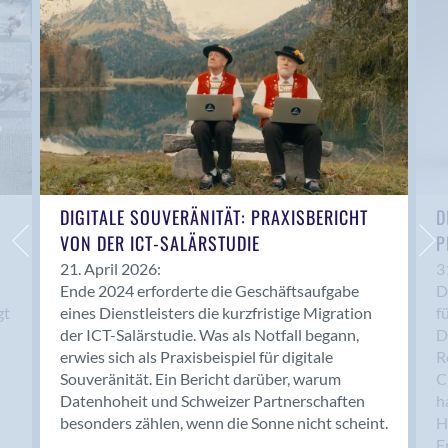
Anwil
Appenzell
Au SG
Baar
Baden
Balsthal
Balzers
Basel
DIGITALE SOUVERÄNITÄT: PRAXISBERICHT
D
VON DER ICT-SALÄRSTUDIE
P
Bassersdorf
Belp
21. April 2026:
3
Ende 2024 erforderte die Geschäftsaufgabe
D
Bendern
gt
eines Dienstleisters die kurzfristige Migration
f
Benken (SG)
der ICT-Salärstudie. Was als Notfall begann,
D
Bergdietikon
erwies sich als Praxisbeispiel für digitale
R
Berlin
Souveränität. Ein Bericht darüber, warum
C
Datenhoheit und Schweizer Partnerschaften
h
Bern
besonders zählen, wenn die Sonne nicht scheint.
H
Bern - Liebefeld
F