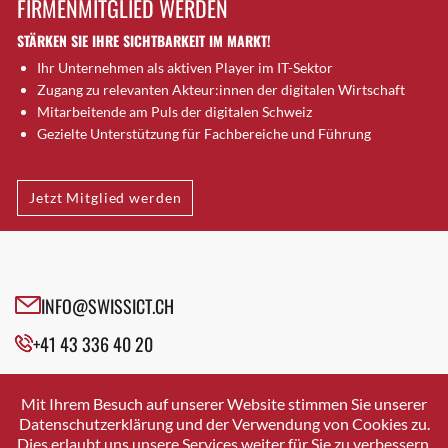
FIRMENMITGLIED WERDEN
Brugg AG
STÄRKEN SIE IHRE SICHTBARKEIT IM MARKT!
Brütten
Ihr Unternehmen als aktiven Player im IT-Sektor
Bubendorf
Zugang zu relevanten Akteur:innen der digitalen Wirtschaft
Bubikon
Mitarbeitende am Puls der digitalen Schweiz
Buchs (SG)
Gezielte Unterstützung für Fachbereiche und Führung
Burgdorf
Bäretswil
Jetzt Mitglied werden
Bülach
Cazis
Cham
Chur
INFO@SWISSICT.CH
Crissier
+41 43 336 40 20
Davos Platz
Davos Platz 1
SWISSICT
VULKANSTRASSE 120
Dierikon
Mit Ihrem Besuch auf unserer Website stimmen Sie unserer
8048 ZURICH
Datenschutzerklärung und der Verwendung von Cookies zu.
Dietikon
Dies erlaubt uns unsere Services weiter für Sie zu verbessern.