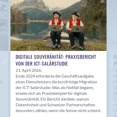
Anwil
Appenzell
Au SG
Baar
Baden
Balsthal
Balzers
Basel
DIGITALE SOUVERÄNITÄT: PRAXISBERICHT
D
VON DER ICT-SALÄRSTUDIE
P
Bassersdorf
Belp
21. April 2026:
3
Ende 2024 erforderte die Geschäftsaufgabe
D
Bendern
gt
eines Dienstleisters die kurzfristige Migration
f
Benken (SG)
der ICT-Salärstudie. Was als Notfall begann,
D
Bergdietikon
erwies sich als Praxisbeispiel für digitale
R
Berlin
Souveränität. Ein Bericht darüber, warum
C
Datenhoheit und Schweizer Partnerschaften
h
Bern
besonders zählen, wenn die Sonne nicht scheint.
H
Bern - Liebefeld
F