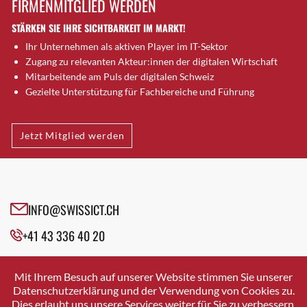
FIRMENMITGLIED WERDEN
Brütten
STÄRKEN SIE IHRE SICHTBARKEIT IM MARKT!
Bubendorf
Ihr Unternehmen als aktiven Player im IT-Sektor
Bubikon
Zugang zu relevanten Akteur:innen der digitalen Wirtschaft
Buchs (SG)
Mitarbeitende am Puls der digitalen Schweiz
Burgdorf
Gezielte Unterstützung für Fachbereiche und Führung
Bäretswil
Bülach
Jetzt Mitglied werden
Cazis
Cham
Chur
Crissier
INFO@SWISSICT.CH
Davos Platz
+41 43 336 40 20
Davos Platz 1
Dierikon
SWISSICT
VULKANSTRASSE 120
Dietikon
Mit Ihrem Besuch auf unserer Website stimmen Sie unserer
8048 ZURICH
Datenschutzerklärung und der Verwendung von Cookies zu.
Dietlikon
Dies erlaubt uns unsere Services weiter für Sie zu verbessern.