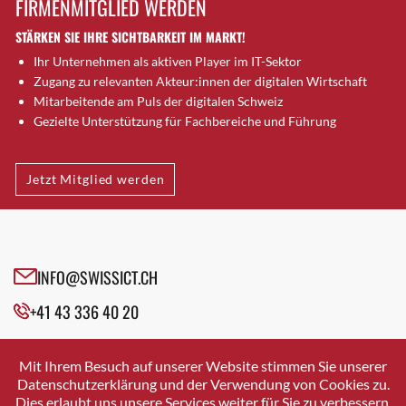
FIRMENMITGLIED WERDEN
Brugg AG
STÄRKEN SIE IHRE SICHTBARKEIT IM MARKT!
Brütten
Ihr Unternehmen als aktiven Player im IT-Sektor
Bubendorf
Zugang zu relevanten Akteur:innen der digitalen Wirtschaft
Bubikon
Mitarbeitende am Puls der digitalen Schweiz
Buchs (SG)
Gezielte Unterstützung für Fachbereiche und Führung
Burgdorf
Bäretswil
Jetzt Mitglied werden
Bülach
Cazis
Cham
Chur
INFO@SWISSICT.CH
Crissier
+41 43 336 40 20
Davos Platz
Davos Platz 1
SWISSICT
VULKANSTRASSE 120
Dierikon
Mit Ihrem Besuch auf unserer Website stimmen Sie unserer
8048 ZURICH
Datenschutzerklärung und der Verwendung von Cookies zu.
Dietikon
Dies erlaubt uns unsere Services weiter für Sie zu verbessern.