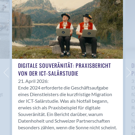
Anwil
Appenzell
Au SG
Baar
Baden
Balsthal
Balzers
Basel
DIGITALE SOUVERÄNITÄT: PRAXISBERICHT
D
VON DER ICT-SALÄRSTUDIE
P
Bassersdorf
Belp
21. April 2026:
3
Ende 2024 erforderte die Geschäftsaufgabe
D
Bendern
gt
eines Dienstleisters die kurzfristige Migration
f
Benken (SG)
der ICT-Salärstudie. Was als Notfall begann,
D
Bergdietikon
erwies sich als Praxisbeispiel für digitale
R
Berlin
Souveränität. Ein Bericht darüber, warum
C
Datenhoheit und Schweizer Partnerschaften
h
Bern
besonders zählen, wenn die Sonne nicht scheint.
H
Bern - Liebefeld
F