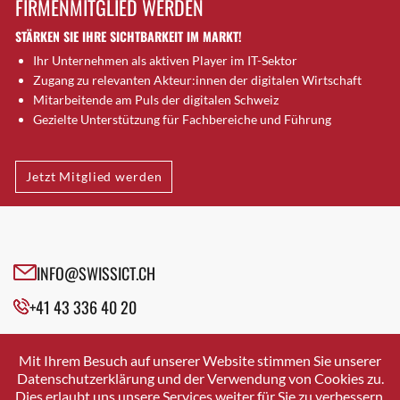
FIRMENMITGLIED WERDEN
Brütten
STÄRKEN SIE IHRE SICHTBARKEIT IM MARKT!
Bubendorf
Ihr Unternehmen als aktiven Player im IT-Sektor
Bubikon
Zugang zu relevanten Akteur:innen der digitalen Wirtschaft
Buchs (SG)
Mitarbeitende am Puls der digitalen Schweiz
Burgdorf
Gezielte Unterstützung für Fachbereiche und Führung
Bäretswil
Bülach
Jetzt Mitglied werden
Cazis
Cham
Chur
Crissier
INFO@SWISSICT.CH
Davos Platz
+41 43 336 40 20
Davos Platz 1
Dierikon
SWISSICT
VULKANSTRASSE 120
Dietikon
Mit Ihrem Besuch auf unserer Website stimmen Sie unserer
8048 ZURICH
Datenschutzerklärung und der Verwendung von Cookies zu.
Dietlikon
Dies erlaubt uns unsere Services weiter für Sie zu verbessern.