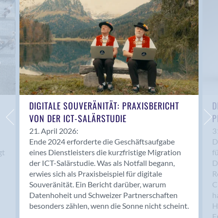
Anwil
Appenzell
Au SG
Baar
Baden
Balsthal
Balzers
Basel
DIGITALE SOUVERÄNITÄT: PRAXISBERICHT
D
VON DER ICT-SALÄRSTUDIE
P
Bassersdorf
Belp
21. April 2026:
3
Ende 2024 erforderte die Geschäftsaufgabe
D
Bendern
gt
eines Dienstleisters die kurzfristige Migration
f
Benken (SG)
der ICT-Salärstudie. Was als Notfall begann,
D
Bergdietikon
erwies sich als Praxisbeispiel für digitale
R
Berlin
Souveränität. Ein Bericht darüber, warum
C
Datenhoheit und Schweizer Partnerschaften
h
Bern
besonders zählen, wenn die Sonne nicht scheint.
H
Bern - Liebefeld
F