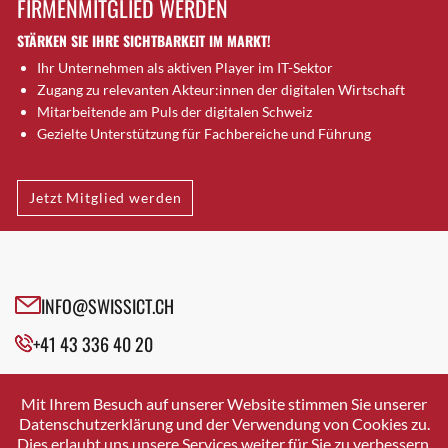
FIRMENMITGLIED WERDEN
Brugg AG
STÄRKEN SIE IHRE SICHTBARKEIT IM MARKT!
Brütten
Ihr Unternehmen als aktiven Player im IT-Sektor
Bubendorf
Zugang zu relevanten Akteur:innen der digitalen Wirtschaft
Bubikon
Mitarbeitende am Puls der digitalen Schweiz
Buchs (SG)
Gezielte Unterstützung für Fachbereiche und Führung
Burgdorf
Bäretswil
Jetzt Mitglied werden
Bülach
Cazis
Cham
Chur
INFO@SWISSICT.CH
Crissier
+41 43 336 40 20
Davos Platz
Davos Platz 1
SWISSICT
VULKANSTRASSE 120
Dierikon
Mit Ihrem Besuch auf unserer Website stimmen Sie unserer
8048 ZURICH
Datenschutzerklärung und der Verwendung von Cookies zu.
Dietikon
Dies erlaubt uns unsere Services weiter für Sie zu verbessern.