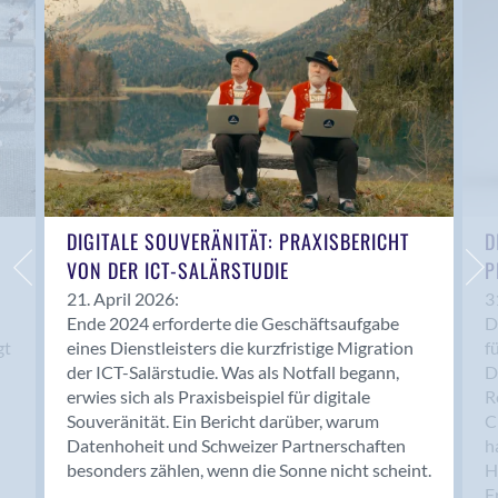
Anwil
Appenzell
Au SG
Baar
Baden
Balsthal
Balzers
Basel
DIGITALE SOUVERÄNITÄT: PRAXISBERICHT
D
VON DER ICT-SALÄRSTUDIE
P
Bassersdorf
Belp
21. April 2026:
3
Ende 2024 erforderte die Geschäftsaufgabe
D
Bendern
gt
eines Dienstleisters die kurzfristige Migration
f
Benken (SG)
der ICT-Salärstudie. Was als Notfall begann,
D
Bergdietikon
erwies sich als Praxisbeispiel für digitale
R
Berlin
Souveränität. Ein Bericht darüber, warum
C
Datenhoheit und Schweizer Partnerschaften
h
Bern
besonders zählen, wenn die Sonne nicht scheint.
H
Bern - Liebefeld
F