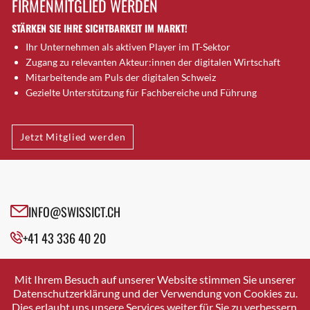
FIRMENMITGLIED WERDEN
Brugg AG
STÄRKEN SIE IHRE SICHTBARKEIT IM MARKT!
Brütten
Ihr Unternehmen als aktiven Player im IT-Sektor
Bubendorf
Zugang zu relevanten Akteur:innen der digitalen Wirtschaft
Bubikon
Mitarbeitende am Puls der digitalen Schweiz
Buchs (SG)
Gezielte Unterstützung für Fachbereiche und Führung
Burgdorf
Bäretswil
Jetzt Mitglied werden
Bülach
Cazis
Cham
Chur
INFO@SWISSICT.CH
Crissier
+41 43 336 40 20
Davos Platz
Davos Platz 1
SWISSICT
VULKANSTRASSE 120
Dierikon
Mit Ihrem Besuch auf unserer Website stimmen Sie unserer
8048 ZURICH
Datenschutzerklärung und der Verwendung von Cookies zu.
Dietikon
Dies erlaubt uns unsere Services weiter für Sie zu verbessern.