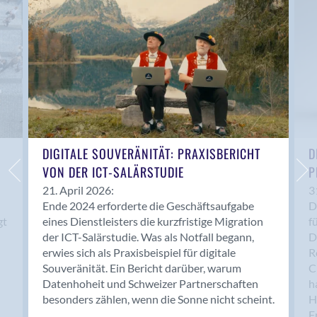
Anwil
Appenzell
Au SG
Baar
Baden
Balsthal
Balzers
Basel
DIGITALE SOUVERÄNITÄT: PRAXISBERICHT
D
VON DER ICT-SALÄRSTUDIE
P
Bassersdorf
Belp
21. April 2026:
3
Ende 2024 erforderte die Geschäftsaufgabe
D
Bendern
gt
eines Dienstleisters die kurzfristige Migration
f
Benken (SG)
der ICT-Salärstudie. Was als Notfall begann,
D
Bergdietikon
erwies sich als Praxisbeispiel für digitale
R
Berlin
Souveränität. Ein Bericht darüber, warum
C
Datenhoheit und Schweizer Partnerschaften
h
Bern
besonders zählen, wenn die Sonne nicht scheint.
H
Bern - Liebefeld
F