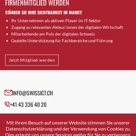
FIRMENMITGLIED WERDEN
Brugg AG
STÄRKEN SIE IHRE SICHTBARKEIT IM MARKT!
Brütten
Ihr Unternehmen als aktiven Player im IT-Sektor
Bubendorf
Zugang zu relevanten Akteur:innen der digitalen Wirtschaft
Bubikon
Mitarbeitende am Puls der digitalen Schweiz
Buchs (SG)
Gezielte Unterstützung für Fachbereiche und Führung
Burgdorf
Bäretswil
Jetzt Mitglied werden
Bülach
Cazis
Cham
Chur
INFO@SWISSICT.CH
Crissier
+41 43 336 40 20
Davos Platz
Davos Platz 1
SWISSICT
VULKANSTRASSE 120
Dierikon
Mit Ihrem Besuch auf unserer Website stimmen Sie unserer
8048 ZURICH
Datenschutzerklärung und der Verwendung von Cookies zu.
Dietikon
Dies erlaubt uns unsere Services weiter für Sie zu verbessern.