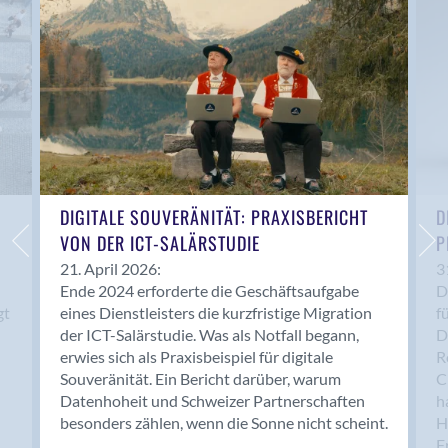
Anwil
Appenzell
Au SG
Baar
Baden
Balsthal
Balzers
Basel
DIGITALE SOUVERÄNITÄT: PRAXISBERICHT
D
VON DER ICT-SALÄRSTUDIE
P
Bassersdorf
Belp
21. April 2026:
3
Ende 2024 erforderte die Geschäftsaufgabe
D
Bendern
gt
eines Dienstleisters die kurzfristige Migration
f
Benken (SG)
der ICT-Salärstudie. Was als Notfall begann,
D
Bergdietikon
erwies sich als Praxisbeispiel für digitale
R
Berlin
Souveränität. Ein Bericht darüber, warum
C
Datenhoheit und Schweizer Partnerschaften
h
Bern
besonders zählen, wenn die Sonne nicht scheint.
H
Bern - Liebefeld
F