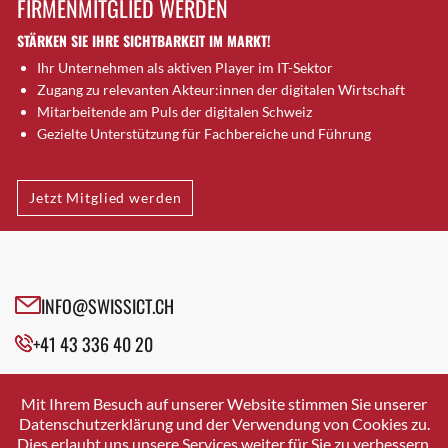
FIRMENMITGLIED WERDEN
Brütten
STÄRKEN SIE IHRE SICHTBARKEIT IM MARKT!
Bubendorf
Ihr Unternehmen als aktiven Player im IT-Sektor
Bubikon
Zugang zu relevanten Akteur:innen der digitalen Wirtschaft
Buchs (SG)
Mitarbeitende am Puls der digitalen Schweiz
Burgdorf
Gezielte Unterstützung für Fachbereiche und Führung
Bäretswil
Bülach
Jetzt Mitglied werden
Cazis
Cham
Chur
Crissier
INFO@SWISSICT.CH
Davos Platz
+41 43 336 40 20
Davos Platz 1
Dierikon
SWISSICT
VULKANSTRASSE 120
Dietikon
Mit Ihrem Besuch auf unserer Website stimmen Sie unserer
8048 ZURICH
Datenschutzerklärung und der Verwendung von Cookies zu.
Dietlikon
Dies erlaubt uns unsere Services weiter für Sie zu verbessern.