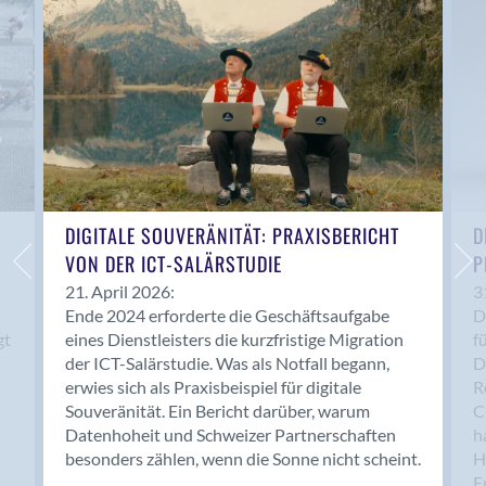
Anwil
Appenzell
Au SG
Baar
Baden
Balsthal
Balzers
Basel
DIGITALE SOUVERÄNITÄT: PRAXISBERICHT
D
VON DER ICT-SALÄRSTUDIE
P
Bassersdorf
Belp
21. April 2026:
3
Ende 2024 erforderte die Geschäftsaufgabe
D
Bendern
gt
eines Dienstleisters die kurzfristige Migration
f
Benken (SG)
der ICT-Salärstudie. Was als Notfall begann,
D
Bergdietikon
erwies sich als Praxisbeispiel für digitale
R
Berlin
Souveränität. Ein Bericht darüber, warum
C
Datenhoheit und Schweizer Partnerschaften
h
Bern
besonders zählen, wenn die Sonne nicht scheint.
H
Bern - Liebefeld
F