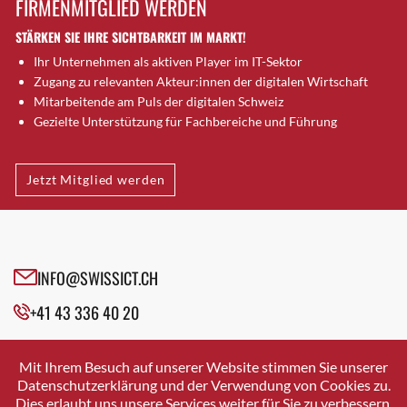
FIRMENMITGLIED WERDEN
Brugg AG
STÄRKEN SIE IHRE SICHTBARKEIT IM MARKT!
Brütten
Ihr Unternehmen als aktiven Player im IT-Sektor
Bubendorf
Zugang zu relevanten Akteur:innen der digitalen Wirtschaft
Bubikon
Mitarbeitende am Puls der digitalen Schweiz
Buchs (SG)
Gezielte Unterstützung für Fachbereiche und Führung
Burgdorf
Bäretswil
Jetzt Mitglied werden
Bülach
Cazis
Cham
Chur
INFO@SWISSICT.CH
Crissier
+41 43 336 40 20
Davos Platz
Davos Platz 1
SWISSICT
VULKANSTRASSE 120
Dierikon
Mit Ihrem Besuch auf unserer Website stimmen Sie unserer
8048 ZURICH
Datenschutzerklärung und der Verwendung von Cookies zu.
Dietikon
Dies erlaubt uns unsere Services weiter für Sie zu verbessern.