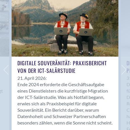
Anwil
Appenzell
Au SG
Baar
Baden
Balsthal
Balzers
Basel
DIGITALE SOUVERÄNITÄT: PRAXISBERICHT
D
VON DER ICT-SALÄRSTUDIE
P
Bassersdorf
Belp
21. April 2026:
3
Ende 2024 erforderte die Geschäftsaufgabe
D
Bendern
gt
eines Dienstleisters die kurzfristige Migration
f
Benken (SG)
der ICT-Salärstudie. Was als Notfall begann,
D
Bergdietikon
erwies sich als Praxisbeispiel für digitale
R
Berlin
Souveränität. Ein Bericht darüber, warum
C
Datenhoheit und Schweizer Partnerschaften
h
Bern
besonders zählen, wenn die Sonne nicht scheint.
H
Bern - Liebefeld
F