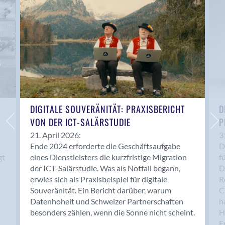
Anwil
Appenzell
Au SG
Baar
Baden
Balsthal
Balzers
Basel
DIGITALE SOUVERÄNITÄT: PRAXISBERICHT
D
VON DER ICT-SALÄRSTUDIE
P
Bassersdorf
Belp
21. April 2026:
3
Ende 2024 erforderte die Geschäftsaufgabe
D
Bendern
gt
eines Dienstleisters die kurzfristige Migration
f
Benken (SG)
der ICT-Salärstudie. Was als Notfall begann,
D
Bergdietikon
erwies sich als Praxisbeispiel für digitale
R
Berlin
Souveränität. Ein Bericht darüber, warum
C
Datenhoheit und Schweizer Partnerschaften
h
Bern
besonders zählen, wenn die Sonne nicht scheint.
H
Bern - Liebefeld
F