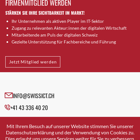
FIRMENMITGLIED WERDEN
Brütten
STÄRKEN SIE IHRE SICHTBARKEIT IM MARKT!
Bubendorf
Ihr Unternehmen als aktiven Player im IT-Sektor
Bubikon
Zugang zu relevanten Akteur:innen der digitalen Wirtschaft
Buchs (SG)
Mitarbeitende am Puls der digitalen Schweiz
Burgdorf
Gezielte Unterstützung für Fachbereiche und Führung
Bäretswil
Bülach
Jetzt Mitglied werden
Cazis
Cham
Chur
Crissier
INFO@SWISSICT.CH
Davos Platz
+41 43 336 40 20
Davos Platz 1
Dierikon
SWISSICT
VULKANSTRASSE 120
Dietikon
Mit Ihrem Besuch auf unserer Website stimmen Sie unserer
8048 ZURICH
Datenschutzerklärung und der Verwendung von Cookies zu.
Dietlikon
Dies erlaubt uns unsere Services weiter für Sie zu verbessern.