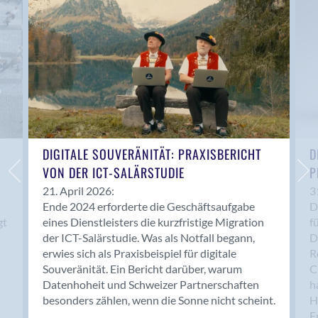
Anwil
Appenzell
Au SG
Baar
Baden
Balsthal
Balzers
Basel
DIGITALE SOUVERÄNITÄT: PRAXISBERICHT
D
VON DER ICT-SALÄRSTUDIE
P
Bassersdorf
Belp
21. April 2026:
3
Ende 2024 erforderte die Geschäftsaufgabe
D
Bendern
gt
eines Dienstleisters die kurzfristige Migration
f
Benken (SG)
der ICT-Salärstudie. Was als Notfall begann,
D
Bergdietikon
erwies sich als Praxisbeispiel für digitale
R
Berlin
Souveränität. Ein Bericht darüber, warum
C
Datenhoheit und Schweizer Partnerschaften
h
Bern
besonders zählen, wenn die Sonne nicht scheint.
H
Bern - Liebefeld
F