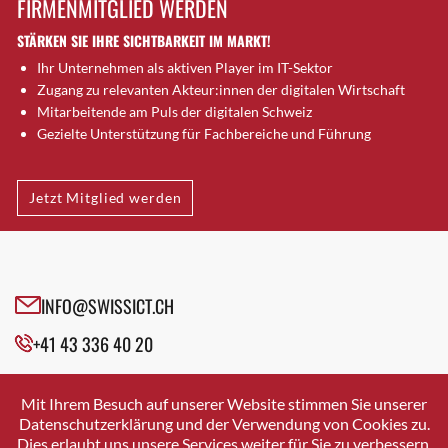
FIRMENMITGLIED WERDEN
Brugg AG
STÄRKEN SIE IHRE SICHTBARKEIT IM MARKT!
Brütten
Ihr Unternehmen als aktiven Player im IT-Sektor
Bubendorf
Zugang zu relevanten Akteur:innen der digitalen Wirtschaft
Bubikon
Mitarbeitende am Puls der digitalen Schweiz
Buchs (SG)
Gezielte Unterstützung für Fachbereiche und Führung
Burgdorf
Bäretswil
Jetzt Mitglied werden
Bülach
Cazis
Cham
Chur
INFO@SWISSICT.CH
Crissier
+41 43 336 40 20
Davos Platz
Davos Platz 1
SWISSICT
VULKANSTRASSE 120
Dierikon
Mit Ihrem Besuch auf unserer Website stimmen Sie unserer
8048 ZURICH
Datenschutzerklärung und der Verwendung von Cookies zu.
Dietikon
Dies erlaubt uns unsere Services weiter für Sie zu verbessern.