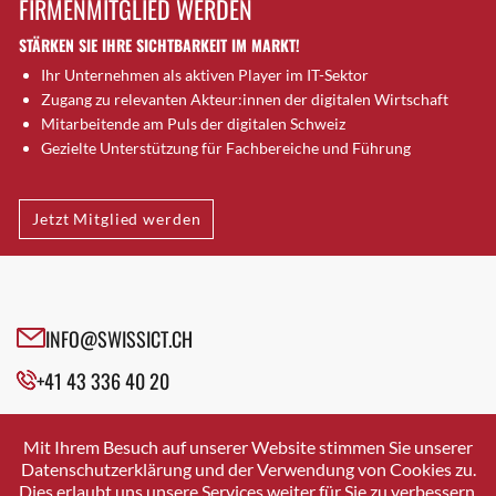
FIRMENMITGLIED WERDEN
Brugg AG
STÄRKEN SIE IHRE SICHTBARKEIT IM MARKT!
Brütten
Ihr Unternehmen als aktiven Player im IT-Sektor
Bubendorf
Zugang zu relevanten Akteur:innen der digitalen Wirtschaft
Bubikon
Mitarbeitende am Puls der digitalen Schweiz
Buchs (SG)
Gezielte Unterstützung für Fachbereiche und Führung
Burgdorf
Bäretswil
Jetzt Mitglied werden
Bülach
Cazis
Cham
Chur
INFO@SWISSICT.CH
Crissier
+41 43 336 40 20
Davos Platz
Davos Platz 1
SWISSICT
VULKANSTRASSE 120
Dierikon
Mit Ihrem Besuch auf unserer Website stimmen Sie unserer
8048 ZURICH
Datenschutzerklärung und der Verwendung von Cookies zu.
Dietikon
Dies erlaubt uns unsere Services weiter für Sie zu verbessern.