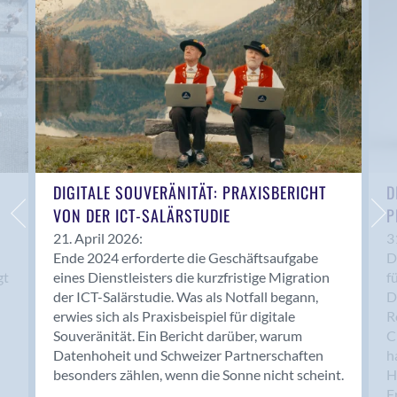
Anwil
Appenzell
Au SG
Baar
Baden
Balsthal
Balzers
Basel
DIGITALE SOUVERÄNITÄT: PRAXISBERICHT
D
VON DER ICT-SALÄRSTUDIE
P
Bassersdorf
Belp
21. April 2026:
3
Ende 2024 erforderte die Geschäftsaufgabe
D
Bendern
gt
eines Dienstleisters die kurzfristige Migration
f
Benken (SG)
der ICT-Salärstudie. Was als Notfall begann,
D
Bergdietikon
erwies sich als Praxisbeispiel für digitale
R
Berlin
Souveränität. Ein Bericht darüber, warum
C
Datenhoheit und Schweizer Partnerschaften
h
Bern
besonders zählen, wenn die Sonne nicht scheint.
H
Bern - Liebefeld
F