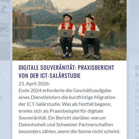
Anwil
Appenzell
Au SG
Baar
Baden
Balsthal
Balzers
Basel
DIGITALE SOUVERÄNITÄT: PRAXISBERICHT
D
VON DER ICT-SALÄRSTUDIE
P
Bassersdorf
Belp
21. April 2026:
3
Ende 2024 erforderte die Geschäftsaufgabe
D
Bendern
gt
eines Dienstleisters die kurzfristige Migration
f
Benken (SG)
der ICT-Salärstudie. Was als Notfall begann,
D
Bergdietikon
erwies sich als Praxisbeispiel für digitale
R
Berlin
Souveränität. Ein Bericht darüber, warum
C
Datenhoheit und Schweizer Partnerschaften
h
Bern
besonders zählen, wenn die Sonne nicht scheint.
H
Bern - Liebefeld
F