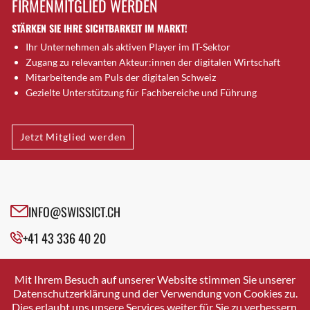
FIRMENMITGLIED WERDEN
Brugg AG
STÄRKEN SIE IHRE SICHTBARKEIT IM MARKT!
Brütten
Ihr Unternehmen als aktiven Player im IT-Sektor
Bubendorf
Zugang zu relevanten Akteur:innen der digitalen Wirtschaft
Bubikon
Mitarbeitende am Puls der digitalen Schweiz
Buchs (SG)
Gezielte Unterstützung für Fachbereiche und Führung
Burgdorf
Bäretswil
Jetzt Mitglied werden
Bülach
Cazis
Cham
Chur
INFO@SWISSICT.CH
Crissier
+41 43 336 40 20
Davos Platz
Davos Platz 1
SWISSICT
VULKANSTRASSE 120
Dierikon
Mit Ihrem Besuch auf unserer Website stimmen Sie unserer
8048 ZURICH
Datenschutzerklärung und der Verwendung von Cookies zu.
Dietikon
Dies erlaubt uns unsere Services weiter für Sie zu verbessern.