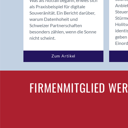
Was als Notfall begann, erwies sich
Anbiet
als Praxisbeispiel für digitale
Steue
Souveränität. Ein Bericht darüber,
Stürm
warum Datenhoheit und
Holits
Schweizer Partnerschaften
identi
besonders zählen, wenn die Sonne
geben 
nicht scheint.
Einor
Zum Artikel
FIRMENMITGLIED WE