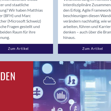
Bern
er und staatliche
interdisziplinäre Zusammen
Bern - Liebefeld
rung? Wir haben Matthias
den Erfolg. Agile Framework
er (BFH) und Marc
beschleunigen diesen Wand
Bern 15
cher (Microsoft Schweiz)
verändern nachhaltig, wie w
Bern 22
sche Fragen gestellt und
arbeiten, führen und Karrie
Bern 65
beiden Raum für ihre
denken – auch über die Bra
Bern 9
dnung.
hinaus.
Bern-Zollikofen
Zum Artikel
Zum Artikel
Biel/Bienne
Binningen
Birsfelden
Bolligen
RDEN
Bonaduz
Bonstetten
Bottighofen
Bremgarten bei Bern
Brig
Brig-Glis