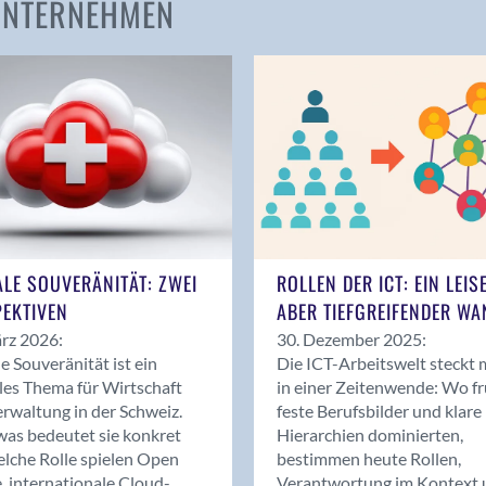
 UNTERNEHMEN
Amden
Andelfingen
Anwil
Appenzell
Au SG
Baar
Baden
Balsthal
Balzers
ALE SOUVERÄNITÄT: ZWEI
ROLLEN DER ICT: EIN LEIS
Basel
EKTIVEN
ABER TIEFGREIFENDER WA
Bassersdorf
rz 2026:
30. Dezember 2025:
Belp
le Souveränität ist ein
Die ICT-Arbeitswelt steckt 
Bendern
les Thema für Wirtschaft
in einer Zeitenwende: Wo f
Benken (SG)
rwaltung in der Schweiz.
feste Berufsbilder und klare
as bedeutet sie konkret
Hierarchien dominierten,
Bergdietikon
lche Rolle spielen Open
bestimmen heute Rollen,
Berlin
, internationale Cloud-
Verantwortung im Kontext 