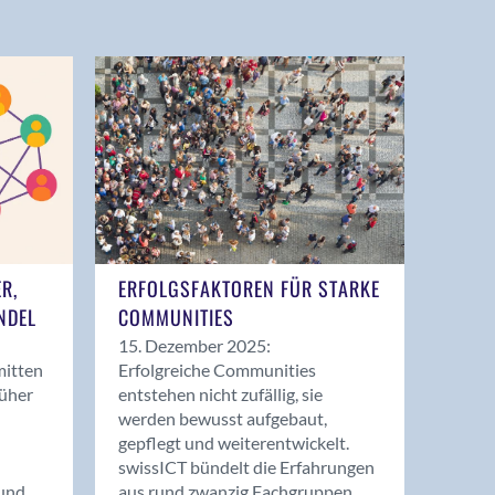
ER,
ERFOLGSFAKTOREN FÜR STARKE
NDEL
COMMUNITIES
15. Dezember 2025:
mitten
Erfolgreiche Communities
rüher
entstehen nicht zufällig, sie
werden bewusst aufgebaut,
gepflegt und weiterentwickelt.
swissICT bündelt die Erfahrungen
und
aus rund zwanzig Fachgruppen.