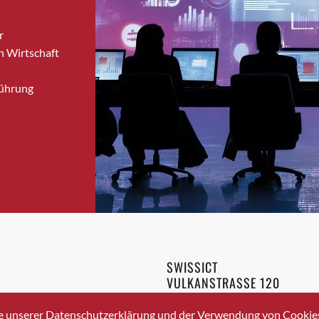
Bronschhofen
r
Brugg
n Wirtschaft
Brugg AG
Brütten
Führung
Bubendorf
Bubikon
Buchs (SG)
Burgdorf
Bäretswil
Bülach
Cazis
Cham
Chur
SWISSICT
Crissier
VULKANSTRASSE 120
Davos Platz
8048 ZURICH
3 336 40 20
Davos Platz 1
e unserer Datenschutzerklärung und der Verwendung von Cookies 