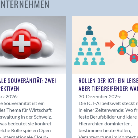
 UNTERNEHMEN
Amden
Andelfingen
Anwil
Appenzell
Au SG
Baar
Baden
Balsthal
Balzers
ALE SOUVERÄNITÄT: ZWEI
ROLLEN DER ICT: EIN LEIS
Basel
EKTIVEN
ABER TIEFGREIFENDER WA
Bassersdorf
rz 2026:
30. Dezember 2025:
Belp
le Souveränität ist ein
Die ICT-Arbeitswelt steckt 
Bendern
les Thema für Wirtschaft
in einer Zeitenwende: Wo f
Benken (SG)
rwaltung in der Schweiz.
feste Berufsbilder und klare
as bedeutet sie konkret
Hierarchien dominierten,
Bergdietikon
lche Rolle spielen Open
bestimmen heute Rollen,
Berlin
, internationale Cloud-
Verantwortung im Kontext 