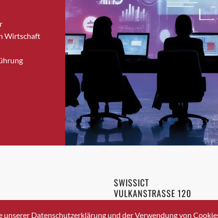
Bronschhofen
r
Brugg
n Wirtschaft
Brugg AG
Brütten
Führung
Bubendorf
Bubikon
Buchs (SG)
Burgdorf
Bäretswil
Bülach
Cazis
Cham
Chur
SWISSICT
Crissier
VULKANSTRASSE 120
Davos Platz
8048 ZURICH
3 336 40 20
Davos Platz 1
e unserer Datenschutzerklärung und der Verwendung von Cookies 