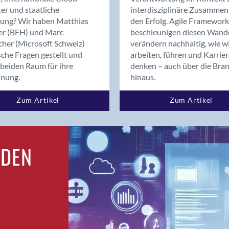
Bern
er und staatliche
interdisziplinäre Zusammen
Bern - Liebefeld
rung? Wir haben Matthias
den Erfolg. Agile Framework
er (BFH) und Marc
beschleunigen diesen Wand
Bern 15
cher (Microsoft Schweiz)
verändern nachhaltig, wie w
Bern 22
sche Fragen gestellt und
arbeiten, führen und Karrie
Bern 65
beiden Raum für ihre
denken – auch über die Bra
Bern 9
dnung.
hinaus.
Bern-Zollikofen
Zum Artikel
Zum Artikel
Biel/Bienne
Binningen
Birsfelden
Bolligen
RDEN
Bonaduz
Bonstetten
Bottighofen
Bremgarten bei Bern
Brig
Brig-Glis