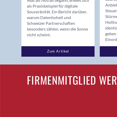
Was als Notfall begann, erwies sich
Anbiet
als Praxisbeispiel für digitale
Steue
Souveränität. Ein Bericht darüber,
Stürm
warum Datenhoheit und
Holits
Schweizer Partnerschaften
identi
besonders zählen, wenn die Sonne
geben 
nicht scheint.
Einor
Zum Artikel
FIRMENMITGLIED WE