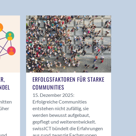
ER,
ERFOLGSFAKTOREN FÜR STARKE
NDEL
COMMUNITIES
15. Dezember 2025:
mitten
Erfolgreiche Communities
rüher
entstehen nicht zufällig, sie
werden bewusst aufgebaut,
gepflegt und weiterentwickelt.
swissICT bündelt die Erfahrungen
und
aus rund zwanzig Fachgruppen.